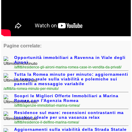
Pagine correlate:
Opportunità immobiliari a Ravenna in Viale degli
Aironi
/affitti/residence-gli-aironi-marina-romea-case-in-vendita-da-privati/
Tutta la Romea minuto per minuto: aggiornamenti
in tempo reale sulla viabilità e polemiche sui
pannelli a messaggio variabile
/affitti/la-romea-minuto-per-minuto/
Scopri le Migliori Offerte Immobiliari a Marina
Romea con l'Agenzia Romea
/affitti/agenzie-immobiliari-marina-romea/
Residence sul mare: recensioni contrastanti ma
location ideale per una vacanza relax
/affitti/residence-il-delfino-marina-romea/
Aggiornamenti sulla viabilità della Strada Statale