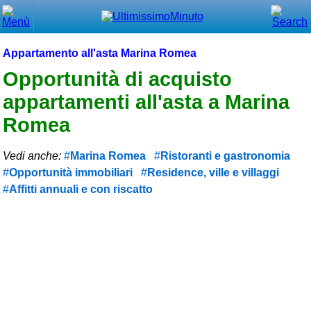
Chiudi
Menù principale
Appartamento all'asta Marina Romea
⌂ Home
Opportunità di acquisto
appartamenti all'asta a Marina
🕐 Last Minute
Romea
🕐 First Minute
Vedi anche:
Marina Romea
Ristoranti e gastronomia
🔍 Cerca
Opportunità immobiliari
Residence, ville e villaggi
Trova vicino a te
Affitti annuali e con riscatto
➕ Inserisci annuncio
Ottenere il CIN
Blog
Eventi e cose da vedere
➕ Segnala evento