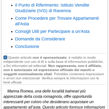
Liguria
(190)
Il Punto di Riferimento: Istituto Vendite
Giudiziarie (IVG) di Ravenna
Lombardia
(177)
Come Procedere per Trovare Appartamenti
Marche
(242)
all'Asta
Molise
(38)
Consigli Utili per Partecipare a un'Asta
Piemonte
(117)
Domande da Considerare
Puglia
Conclusione
(786)
Sardegna
(456)
ℹ
Questo articolo
non è sponsorizzato
, è redatto in modo
indipendente con uso di AI e sulla base di informazioni pubbliche,
Sicilia
(824)
a fini informativi ed editoriali.
Non rappresenta, non è affiliato,
non è autorizzato né espressione ufficiale dei marchi o
Toscana
(450)
soggetti eventualmente citati
. Potrebbe contenere imprecisioni
o errori non intenzionali. Verifica sempre le informazioni con le
Trentino - Alto Adige
fonti ufficiali.
(139)
Marina Romea, una delle località balneari più
Umbria
(102)
apprezzate della costa romagnola, offre opportunità
Valle d'Aosta
(28)
interessanti per coloro che desiderano acquistare un
appartamento all'asta. Questo articolo fornisce informazioni