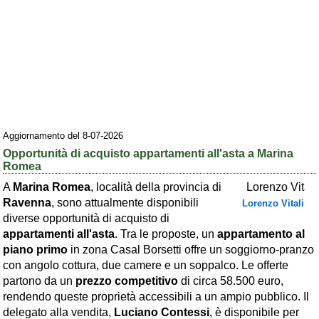
Area riservata
Chi siamo
Blog
Eventi e cose da vedere
➕ Segnala evento
Aggiornamento del 8-07-2026
Area riservata
Opportunità di acquisto appartamenti all'asta a Marina
Romea
Chi siamo
A
Marina Romea
, località della provincia di
Ravenna
, sono attualmente disponibili
Lorenzo Vitali
Ambienti
diverse opportunità di acquisto di
≋ Mare
appartamenti all'asta
. Tra le proposte, un
appartamento al
piano primo
in zona Casal Borsetti offre un soggiorno-pranzo
🗻 Montagna
con angolo cottura, due camere e un soppalco. Le offerte
Laghi
partono da un
prezzo competitivo
di circa 58.500 euro,
rendendo queste proprietà accessibili a un ampio pubblico. Il
Isole
delegato alla vendita,
Luciano Contessi
, è disponibile per