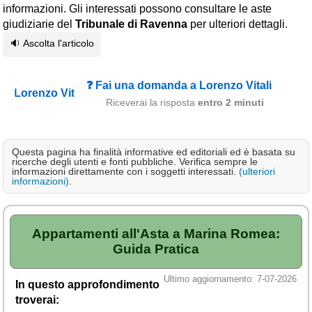
informazioni. Gli interessati possono consultare le aste
Campagna
giudiziarie del
Tribunale di Ravenna
per ulteriori dettagli.
Terme
🔉 Ascolta l'articolo
Sci
Altro
❓ Fai una domanda a Lorenzo Vitali
Riceverai la risposta
entro 2 minuti
Cerca le offerte per regione
Abruzzo
(214)
Questa pagina ha finalità informative ed editoriali ed è basata su
ricerche degli utenti e fonti pubbliche. Verifica sempre le
Basilicata
(64)
informazioni direttamente con i soggetti interessati.
(ulteriori
informazioni)
.
Calabria
(332)
Campania
(364)
Appartamenti all'Asta a Marina Romea:
Emilia - Romagna
(227)
Guida Pratica
Friuli - Venezia Giulia
(39)
Ultimo aggiornamento: 7-07-2026
In questo approfondimento
Lazio
(318)
troverai: