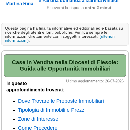
❓ Fai una domanda a Martina Rinaldi
Campagna
Riceverai la risposta
entro 2 minuti
Terme
Sci
Questa pagina ha finalità informative ed editoriali ed è basata su
ricerche degli utenti e fonti pubbliche. Verifica sempre le
Altro
informazioni direttamente con i soggetti interessati.
(ulteriori
informazioni)
.
Cerca le offerte per regione
Abruzzo
(214)
Case in Vendita nella Diocesi di Fiesole:
Basilicata
Guida alle Opportunità Immobiliari
(64)
Calabria
(332)
Ultimo aggiornamento: 26-07-2026
In questo
Campania
(365)
approfondimento troverai:
Emilia - Romagna
(227)
Dove Trovare le Proposte Immobiliari
Friuli - Venezia Giulia
Tipologia di Immobili e Prezzi
(39)
Zone di Interesse
Lazio
(318)
Come Procedere