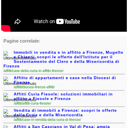
Pagine correlate:
Immobili in vendita e in affitto a Firenze, Mugello
e Chianti: scopri le offerte dell'Istituto per il
Sostentamento del Clero e della Misericordia di
Firenze
/affitti/case-della-curia-in-affitto-firenze/
Affitto di appartamenti e case nella Diocesi di
Firenze
/affitti/diocesi-firenze-affitti/
Affitti Curia Fiesole: soluzioni immobiliari in
affitto a Fiesole e Firenze
/affitti/affitti-curia-fiesole/
Vendita di immobili a Firenze: scopri le offerte
della Curia e della Misericordia
/affitti/case-in-vendita-della-curia-di-firenze/
Affitti a San Casciano in Val di Pesa: ampia