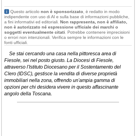
Liguria
(190)
ℹ
Questo articolo
non è sponsorizzato
, è redatto in modo
Lombardia
(177)
indipendente con uso di AI e sulla base di informazioni pubbliche,
a fini informativi ed editoriali.
Non rappresenta, non è affiliato,
Marche
(242)
non è autorizzato né espressione ufficiale dei marchi o
soggetti eventualmente citati
. Potrebbe contenere imprecisioni
Molise
(38)
o errori non intenzionali. Verifica sempre le informazioni con le
fonti ufficiali.
Piemonte
(118)
Se stai cercando una casa nella pittoresca area di
Puglia
(788)
Fiesole, sei nel posto giusto. La Diocesi di Fiesole,
attraverso l'Istituto Diocesano per il Sostentamento del
Sardegna
(457)
Clero (IDSC), gestisce la vendita di diverse proprietà
Sicilia
(823)
immobiliari nella zona, offrendo un'ampia gamma di
opzioni per chi desidera vivere in questo affascinante
Toscana
(448)
angolo della Toscana.
Trentino - Alto Adige
(139)
Umbria
(103)
Valle d'Aosta
(28)