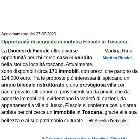
Area riservata
Chi siamo
Blog
Aggiornamento del 27-07-2026
Opportunità di acquisto immobili a Fiesole in Toscana
Eventi e cose da vedere
La
Diocesi di Fiesole
offre diverse
➕ Segnala evento
opportunità per chi cerca
case in vendita
Martina Rinaldi
nella storica località toscana. Attualmente,
Area riservata
sono disponibili circa
171 immobili
, con prezzi che partono da
Chi siamo
114.000 euro. Tra le proposte più interessanti, spiccano un
ampio bilocale ristrutturato
e una
prestigiosa villa
con
Ambienti
parco privato. Gli annunci, provenienti sia da privati che da
agenzie immobiliari, evidenziano la varietà di opzioni, da
≋ Mare
appartamenti a ville di lusso. Fiesole si conferma così un'area
🗻 Montagna
ambita per chi cerca un
immobile in Toscana
, grazie alla sua
bellezza e al suo patrimonio culturale.
🔉 Ascolta l'articolo
Laghi
Isole