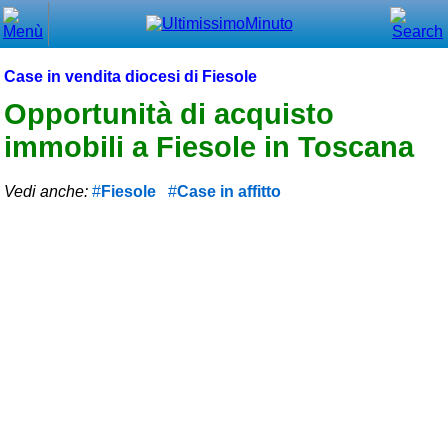
Chiudi
Menù principale
Case in vendita diocesi di Fiesole
⌂ Home
Opportunità di acquisto
immobili a Fiesole in Toscana
🕐 Last Minute
🕐 First Minute
Vedi anche:
Fiesole
Case in affitto
🔍 Cerca
Trova vicino a te
➕ Inserisci annuncio
Ottenere il CIN
Blog
Eventi e cose da vedere
➕ Segnala evento