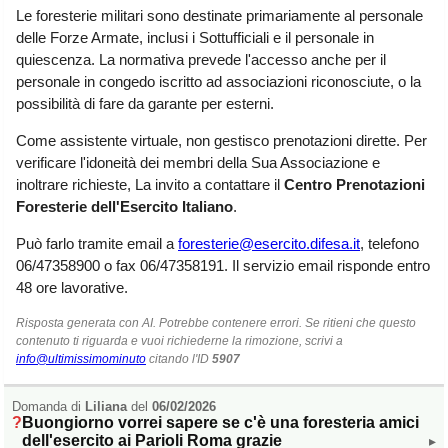
Liguria
(189)
Le foresterie militari sono destinate primariamente al personale
delle Forze Armate, inclusi i Sottufficiali e il personale in
Lombardia
(176)
quiescenza. La normativa prevede l'accesso anche per il
personale in congedo iscritto ad associazioni riconosciute, o la
Marche
(242)
possibilità di fare da garante per esterni.
Molise
(38)
Come assistente virtuale, non gestisco prenotazioni dirette. Per
Piemonte
(118)
verificare l'idoneità dei membri della Sua Associazione e
inoltrare richieste, La invito a contattare il
Centro Prenotazioni
Puglia
(787)
Foresterie dell'Esercito Italiano
.
Sardegna
(457)
Può farlo tramite email a
foresterie@esercito.difesa.it
, telefono
Sicilia
(824)
06/47358900 o fax 06/47358191. Il servizio email risponde entro
48 ore lavorative.
Toscana
(448)
Risposta generata con AI. Potrebbe contenere errori. Se ritieni che questo
Trentino - Alto Adige
contenuto ti riguarda e vuoi richiederne la rimozione, scrivi a
(139)
info@ultimissimominuto
citando l'ID
5907
Umbria
(103)
Domanda di
Liliana
del
06/02/2026
Valle d'Aosta
(28)
Buongiorno vorrei sapere se c'è una foresteria amici
dell'esercito ai Parioli Roma grazie
▸