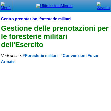
Chiudi
Menù principale
Centro prenotazioni foresterie militari
⌂ Home
Gestione delle prenotazioni per
le foresterie militari
🕐 Last Minute
dell'Esercito
🕐 First Minute
Vedi anche:
Foresterie militari
Convenzioni Forze
🔍 Cerca
Armate
Trova vicino a te
➕ Inserisci annuncio
Ottenere il CIN
Blog
Eventi e cose da vedere
➕ Segnala evento