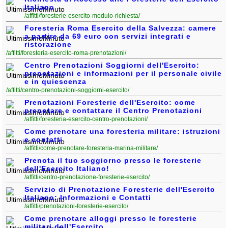
Italiano
/affitti/foresterie-esercito-modulo-richiesta/
Foresteria Roma Esercito della Salvezza: camere
a partire da 69 euro con servizi integrati e
ristorazione
/affitti/foresteria-esercito-roma-prenotazioni/
Centro Prenotazioni Soggiorni dell'Esercito:
prenotazioni e informazioni per il personale civile
e in quiescenza
/affitti/centro-prenotazioni-soggiorni-esercito/
Prenotazioni Foresterie dell'Esercito: come
prenotare e contattare il Centro Prenotazioni
/affitti/foresteria-esercito-centro-prenotazioni/
Come prenotare una foresteria militare: istruzioni
e contatti
/affitti/come-prenotare-foresteria-marina-militare/
Prenota il tuo soggiorno presso le foresterie
dell'Esercito Italiano!
/affitti/centro-prenotazione-foresterie-esercito/
Servizio di Prenotazione Foresterie dell'Esercito
Italiano: Informazioni e Contatti
/affitti/prenotazioni-foresterie-esercito/
Come prenotare alloggi presso le foresterie
militari dell'Esercito