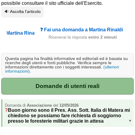
possibile consultare il sito ufficiale dell'Esercito.
Campagna
🔉 Ascolta l'articolo
Terme
Sci
❓ Fai una domanda a Martina Rinaldi
Altro
Riceverai la risposta
entro 2 minuti
Cerca le offerte per regione
Questa pagina ha finalità informative ed editoriali ed è basata su
Abruzzo
(214)
ricerche degli utenti e fonti pubbliche. Verifica sempre le
informazioni direttamente con i soggetti interessati.
(ulteriori
Basilicata
(64)
informazioni)
.
Calabria
(331)
Domande di utenti reali
Campania
(364)
Emilia - Romagna
(227)
Domanda di
Associazione
del
12/05/2026
Buon giorno sono il Pres. Ass. Sott. Italia di Matera mi
Friuli - Venezia Giulia
chiedono se possiamo fare richiesta di soggiorno
(39)
presso le foresterie militari grazie in attesa
▸
Lazio
(317)