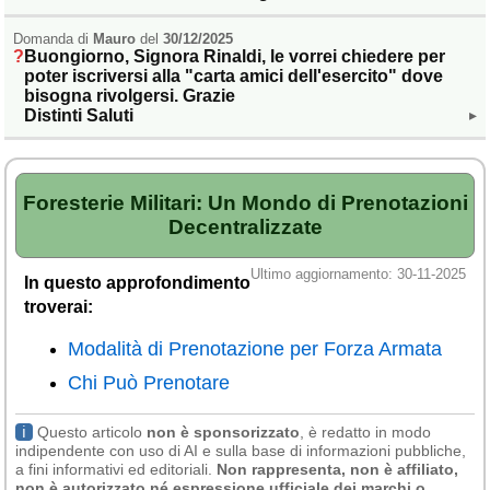
Veneto
(179)
Domanda di
Mauro
del
30/12/2025
Buongiorno, Signora Rinaldi, le vorrei chiedere per
poter iscriversi alla "carta amici dell'esercito" dove
bisogna rivolgersi. Grazie
Distinti Saluti
▸
Foresterie Militari: Un Mondo di Prenotazioni
Decentralizzate
Ultimo aggiornamento: 30-11-2025
In questo approfondimento
troverai:
Modalità di Prenotazione per Forza Armata
Chi Può Prenotare
ℹ
Questo articolo
non è sponsorizzato
, è redatto in modo
indipendente con uso di AI e sulla base di informazioni pubbliche,
a fini informativi ed editoriali.
Non rappresenta, non è affiliato,
non è autorizzato né espressione ufficiale dei marchi o