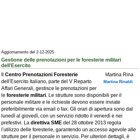
Area riservata
Chi siamo
Blog
Eventi e cose da vedere
Aggiornamento del 2-12-2025
➕ Segnala evento
Gestione delle prenotazioni per le foresterie militari
Area riservata
dell'Esercito
Il
Centro Prenotazioni Foresterie
Chi siamo
dell'Esercito Italiano, parte del V Reparto
Martina Rinaldi
Affari Generali, gestisce le prenotazioni per
Ambienti
le
foresterie militari
. Le strutture sono disponibili per il
≋ Mare
personale militare e le richieste devono essere inviate
preferibilmente via email o fax. Gli orari di apertura sono dal
🗻 Montagna
lunedì al giovedì, con un servizio ridotto il venerdì e nei
prefestivi. La
direttiva SME
del 28 ottobre 2013 regola
Laghi
l'utilizzo delle foresterie, garantendo un accesso agevole alle
Isole
strutture per il personale in servizio. Per ulteriori dettagli, è