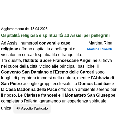
Area riservata
Chi siamo
Blog
Aggiornamento del 13-04-2026
Ospitalità religiosa e spiritualità ad Assisi per pellegrini
Eventi e cose da vedere
Ad Assisi, numerosi
conventi
e
case
➕ Segnala evento
religiose
offrono ospitalità a pellegrini e
Martina Rinaldi
visitatori in cerca di spiritualità e tranquillità.
Area riservata
Tra queste, l'
Istituto Suore Francescane Angeline
si trova
Chi siamo
nel cuore della città, vicino alle principali basiliche. Il
Convento San Damiano
e l'
Eremo delle Carceri
sono
Ambienti
luoghi di preghiera immersi nella natura, mentre l'
Abbazia di
San Pietro
accoglie gruppi ecclesiali. La
Domus Laetitiae
e
≋ Mare
la
Casa Madonna della Pace
offrono un ambiente sereno per
🗻 Montagna
il riposo. Le
Clarisse francesi
e il
Monastero San Giuseppe
completano l'offerta, garantendo un'esperienza spirituale
Laghi
unica.
🔉 Ascolta l'articolo
Isole