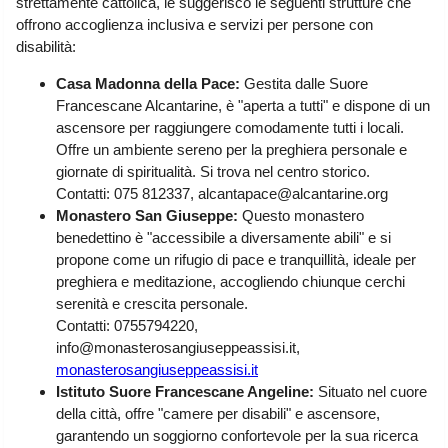
strettamente cattolica, le suggerisco le seguenti strutture che
Liguria
(190)
offrono accoglienza inclusiva e servizi per persone con
disabilità:
Lombardia
(178)
Casa Madonna della Pace:
Gestita dalle Suore
Marche
(244)
Francescane Alcantarine, è "aperta a tutti" e dispone di un
Molise
(38)
ascensore per raggiungere comodamente tutti i locali.
Offre un ambiente sereno per la preghiera personale e
Piemonte
(117)
giornate di spiritualità. Si trova nel centro storico.
Puglia
(786)
Contatti: 075 812337, alcantapace@alcantarine.org
Monastero San Giuseppe:
Questo monastero
Sardegna
(455)
benedettino è "accessibile a diversamente abili" e si
propone come un rifugio di pace e tranquillità, ideale per
Sicilia
(821)
preghiera e meditazione, accogliendo chiunque cerchi
Toscana
(448)
serenità e crescita personale.
Contatti: 0755794220,
Trentino - Alto Adige
info@monasterosangiuseppeassisi.it,
(139)
monasterosangiuseppeassisi.it
Umbria
(103)
Istituto Suore Francescane Angeline:
Situato nel cuore
della città, offre "camere per disabili" e ascensore,
Valle d'Aosta
(28)
garantendo un soggiorno confortevole per la sua ricerca