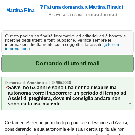
Campagna
❓ Fai una domanda a Martina Rinaldi
Riceverai la risposta
entro 2 minuti
Terme
Sci
Questa pagina ha finalità informative ed editoriali ed è basata su
Altro
ricerche degli utenti e fonti pubbliche. Verifica sempre le
informazioni direttamente con i soggetti interessati.
(ulteriori
informazioni)
.
Cerca le offerte per regione
Abruzzo
(214)
Domande di utenti reali
Basilicata
(63)
Calabria
(331)
Domanda di
Anonimo
del
24/05/2026
Salve, ho 63 anni e sono una donna disabile ma
Campania
(363)
autonoma vorrei trascorrere un periodo di tempo ad
Assisi di preghiera, dove mi consiglia andare non
Emilia - Romagna
(228)
sono cattolica, ma ente
▸
Friuli - Venezia Giulia
(39)
Certamente! Per un periodo di preghiera e riflessione ad Assisi,
Lazio
(318)
considerando la sua autonomia e la sua ricerca spirituale non