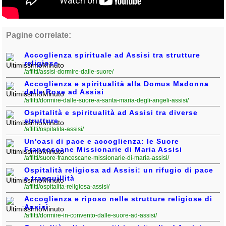
Pagine correlate:
Accoglienza spirituale ad Assisi tra strutture
religiose
/affitti/assisi-dormire-dalle-suore/
Accoglienza e spiritualità alla Domus Madonna
delle Rose ad Assisi
/affitti/dormire-dalle-suore-a-santa-maria-degli-angeli-assisi/
Ospitalità e spiritualità ad Assisi tra diverse
strutture
/affitti/ospitalita-assisi/
Un'oasi di pace e accoglienza: le Suore
Francescane Missionarie di Maria Assisi
/affitti/suore-francescane-missionarie-di-maria-assisi/
Ospitalità religiosa ad Assisi: un rifugio di pace
e tranquillità
/affitti/ospitalita-religiosa-assisi/
Accoglienza e riposo nelle strutture religiose di
Assisi
/affitti/dormire-in-convento-dalle-suore-ad-assisi/