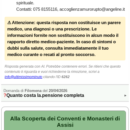
Veneto
(179)
spirituale.
Contatti: 075 8155116, accoglienzamurorupto@angeline.it
⚠ Attenzione:
questa risposta non costituisce un parere
medico, una diagnosi o una prescrizione. Le
informazioni fornite non sostituiscono in alcun modo il
rapporto diretto medico-paziente. In caso di sintomi o
dubbi sulla salute, consulta immediatamente il tuo
medico curante o recati al pronto soccorso.
Risposta generata con AI. Potrebbe contenere errori. Se ritieni che questo
contenuto ti riguarda e vuoi richiederne la rimozione, scrivi a
info@ultimissimominuto
citando l'ID
6262
Domanda di
Filomena
del
20/04/2026
Quanto costa la.pensione completa
▸
Alla Scoperta dei Conventi e Monasteri di
Assisi