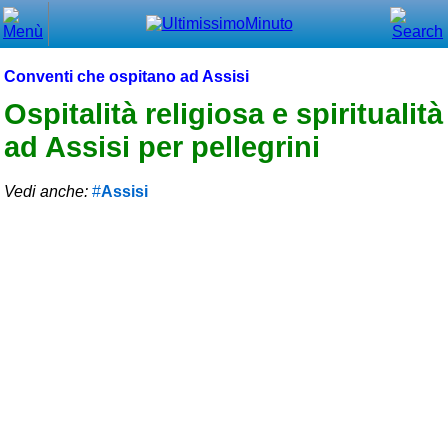
Chiudi
Menù principale
Conventi che ospitano ad Assisi
⌂ Home
Ospitalità religiosa e spiritualità
ad Assisi per pellegrini
🕐 Last Minute
🕐 First Minute
Vedi anche:
Assisi
🔍 Cerca
Trova vicino a te
➕ Inserisci annuncio
Ottenere il CIN
Blog
Eventi e cose da vedere
➕ Segnala evento