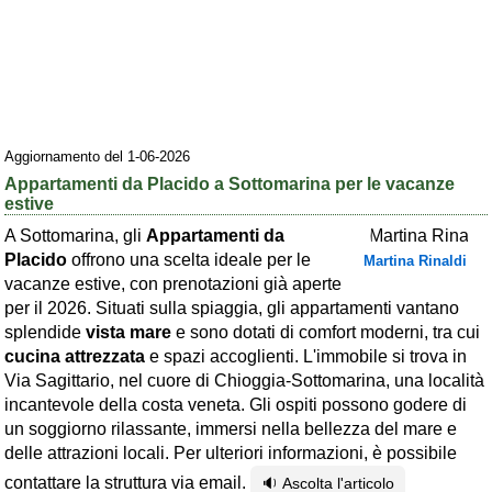
Area riservata
Chi siamo
Blog
Eventi e cose da vedere
Aggiornamento del 1-06-2026
Appartamenti da Placido a Sottomarina per le vacanze
➕ Segnala evento
estive
Area riservata
A Sottomarina, gli
Appartamenti da
Placido
offrono una scelta ideale per le
Martina Rinaldi
Chi siamo
vacanze estive, con prenotazioni già aperte
per il 2026. Situati sulla spiaggia, gli appartamenti vantano
Ambienti
splendide
vista mare
e sono dotati di comfort moderni, tra cui
≋ Mare
cucina attrezzata
e spazi accoglienti. L'immobile si trova in
Via Sagittario, nel cuore di Chioggia-Sottomarina, una località
🗻 Montagna
incantevole della costa veneta. Gli ospiti possono godere di
un soggiorno rilassante, immersi nella bellezza del mare e
Laghi
delle attrazioni locali. Per ulteriori informazioni, è possibile
Isole
contattare la struttura via email.
🔉 Ascolta l'articolo