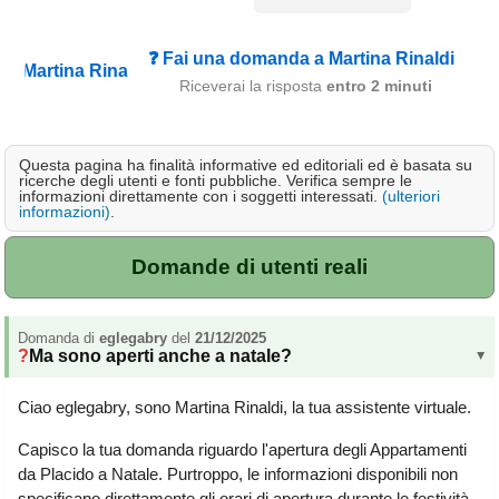
Campagna
Terme
❓ Fai una domanda a Martina Rinaldi
Riceverai la risposta
entro 2 minuti
Sci
Altro
Questa pagina ha finalità informative ed editoriali ed è basata su
ricerche degli utenti e fonti pubbliche. Verifica sempre le
Cerca le offerte per regione
informazioni direttamente con i soggetti interessati.
(ulteriori
informazioni)
.
Abruzzo
(214)
Basilicata
(63)
Domande di utenti reali
Calabria
(331)
Domanda di
Campania
eglegabry
(363)
del
21/12/2025
Ma sono aperti anche a natale?
▸
Emilia - Romagna
(228)
Ciao eglegabry, sono Martina Rinaldi, la tua assistente virtuale.
Friuli - Venezia Giulia
(39)
Capisco la tua domanda riguardo l'apertura degli Appartamenti
da Placido a Natale. Purtroppo, le informazioni disponibili non
Lazio
(318)
specificano direttamente gli orari di apertura durante le festività