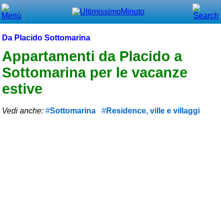
Chiudi
Menù principale
Da Placido Sottomarina
⌂ Home
Appartamenti da Placido a
Sottomarina per le vacanze
🕐 Last Minute
estive
🕐 First Minute
Vedi anche:
Sottomarina
Residence, ville e villaggi
🔍 Cerca
Trova vicino a te
➕ Inserisci annuncio
Ottenere il CIN
Blog
Eventi e cose da vedere
➕ Segnala evento