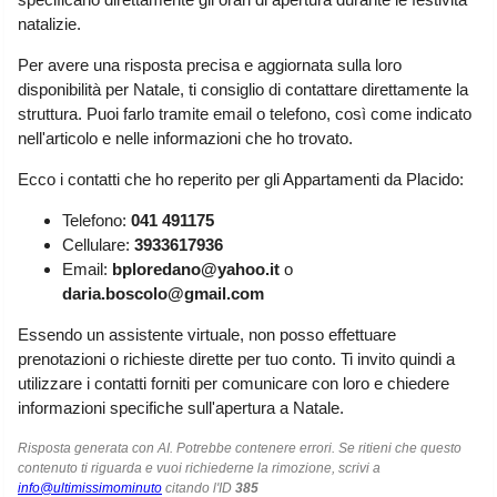
Liguria
(190)
natalizie.
Lombardia
(178)
Per avere una risposta precisa e aggiornata sulla loro
disponibilità per Natale, ti consiglio di contattare direttamente la
Marche
(244)
struttura. Puoi farlo tramite email o telefono, così come indicato
Molise
(38)
nell'articolo e nelle informazioni che ho trovato.
Piemonte
(117)
Ecco i contatti che ho reperito per gli Appartamenti da Placido:
Puglia
(786)
Telefono:
041 491175
Cellulare:
3933617936
Sardegna
(455)
Email:
bploredano@yahoo.it
o
Sicilia
(821)
daria.boscolo@gmail.com
Toscana
(448)
Essendo un assistente virtuale, non posso effettuare
prenotazioni o richieste dirette per tuo conto. Ti invito quindi a
Trentino - Alto Adige
utilizzare i contatti forniti per comunicare con loro e chiedere
(139)
informazioni specifiche sull'apertura a Natale.
Umbria
(103)
Risposta generata con AI. Potrebbe contenere errori. Se ritieni che questo
Valle d'Aosta
(28)
contenuto ti riguarda e vuoi richiederne la rimozione, scrivi a
info@ultimissimominuto
citando l'ID
385