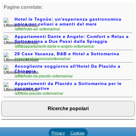
Pagine correlate:
Hotel le Tegnùe: un'esperienza gastronomica
unica per celiaci e amanti del mare
/affitti/hotel-aic-sottomarina/
Appartamenti Dante e Angelo: Comfort e Relax a
Sottomarina a Due Passi dalla Spiaggia
/affitti/appartamenti-dante-e-angelo-sottomarina/
28 Case Vacanza, B&B e Hotel a Sottomarina
/prop/veneto/venezia/sottomarina/
Accogliente soggiorno all'Hotel Da Placido a
Chioggia
/affitti/hotel-da-placido-sottomarina/
Appartamenti da Placido a Sottomarina per le
vacanze estive
/affitti/da-placido-sottomarina/
Ricerche popolari
Privacy
Cookies