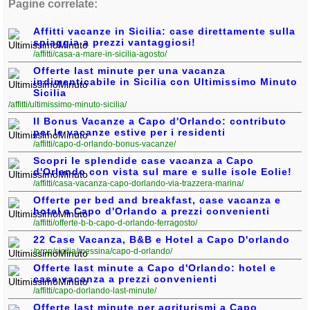
Pagine correlate:
Affitti vacanze in Sicilia: case direttamente sulla
spiaggia a prezzi vantaggiosi!
/affitti/casa-a-mare-in-sicilia-agosto/
Offerte last minute per una vacanza
indimenticabile in Sicilia con Ultimissimo Minuto
Sicilia
/affitti/ultimissimo-minuto-sicilia/
Il Bonus Vacanze a Capo d'Orlando: contributo
per le vacanze estive per i residenti
/affitti/capo-d-orlando-bonus-vacanze/
Scopri le splendide case vacanza a Capo
d'Orlando con vista sul mare e sulle isole Eolie!
/affitti/casa-vacanza-capo-dorlando-via-trazzera-marina/
Offerte per bed and breakfast, case vacanza e
hotel a Capo d'Orlando a prezzi convenienti
/affitti/offerte-b-b-capo-d-orlando-ferragosto/
22 Case Vacanza, B&B e Hotel a Capo D'orlando
/prop/sicilia/messina/capo-d-orlando/
Offerte last minute a Capo d'Orlando: hotel e
case vacanza a prezzi convenienti
/affitti/capo-dorlando-last-minute/
Offerte last minute per agriturismi a Capo