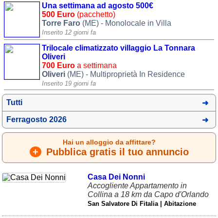
Una settimana ad agosto 500€
Liguria
(190)
500 Euro
(pacchetto)
Torre Faro
(ME) - Monolocale in Villa
Lombardia
(177)
Inserito 12 giorni fa
Marche
(242)
Trilocale climatizzato villaggio La Tonnara
Oliveri
Molise
(38)
700 Euro
a settimana
Oliveri
(ME) - Multiproprietà In Residence
Piemonte
(117)
Inserito 19 giorni fa
Puglia
(786)
Tutti
Sardegna
(456)
Ferragosto 2026
Sicilia
(824)
Hai un alloggio da affittare?
Toscana
(450)
+
Pubblica gratis il tuo annuncio
Trentino - Alto Adige
(139)
Casa Dei Nonni
Accogliente Appartamento in
Umbria
(102)
Collina a 18 km da Capo d'Orlando
Valle d'Aosta
(28)
San Salvatore Di Fitalia | Abitazione