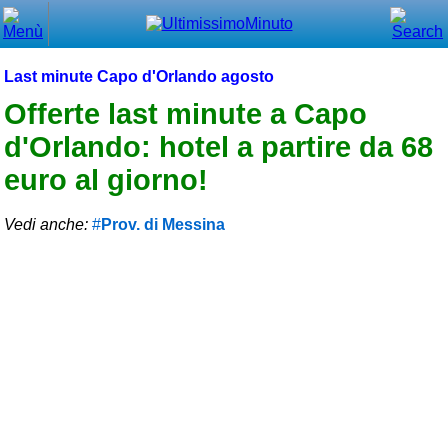
Chiudi
Menù principale
Last minute Capo d'Orlando agosto
⌂ Home
Offerte last minute a Capo
d'Orlando: hotel a partire da 68
🕐 Last Minute
euro al giorno!
🕐 First Minute
Vedi anche:
Prov. di Messina
🔍 Cerca
Trova vicino a te
➕ Inserisci annuncio
Ottenere il CIN
Blog
Eventi e cose da vedere
➕ Segnala evento