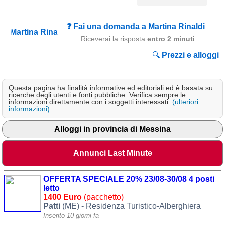
Campagna
Terme
❓ Fai una domanda a Martina Rinaldi
Riceverai la risposta
entro 2 minuti
Sci
🔍
Prezzi e alloggi
Altro
Cerca le offerte per regione
Questa pagina ha finalità informative ed editoriali ed è basata su
ricerche degli utenti e fonti pubbliche. Verifica sempre le
Abruzzo
(214)
informazioni direttamente con i soggetti interessati.
(ulteriori
informazioni)
.
Basilicata
(64)
Alloggi in provincia di Messina
Calabria
(332)
Campania
(364)
Annunci Last Minute
Emilia - Romagna
(227)
OFFERTA SPECIALE 20% 23/08-30/08 4 posti
Friuli - Venezia Giulia
letto
(39)
1400 Euro
(pacchetto)
Patti
(ME) - Residenza Turistico-Alberghiera
Lazio
(318)
Inserito 10 giorni fa