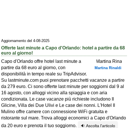
Area riservata
Chi siamo
Blog
Eventi e cose da vedere
Aggiornamento del 4-08-2025
Offerte last minute a Capo d'Orlando: hotel a partire da 68
➕ Segnala evento
euro al giorno!
Area riservata
Capo d'Orlando offre hotel last minute a
partire da 68 euro al giorno, con
Martina Rinaldi
Chi siamo
disponibilità in tempo reale su TripAdvisor.
Su lastminute.com puoi prenotare pacchetti vacanze a partire
Ambienti
da 279 euro. Ci sono offerte last minute per soggiorni dal 9 al
≋ Mare
16 agosto, con alloggi vicino alla spiaggia e con aria
condizionata. Le case vacanze più richieste includono Il
🗻 Montagna
Glicine, Villa dei Due Ulivi e Le case dei nonni. L'Hotel Il
Mulino offre camere con connessione WiFi gratuita e
Laghi
ristorante sul mare. Trova alloggi economici a Capo d'Orlando
Isole
da 20 euro e prenota il tuo soggiorno.
🔉 Ascolta l'articolo