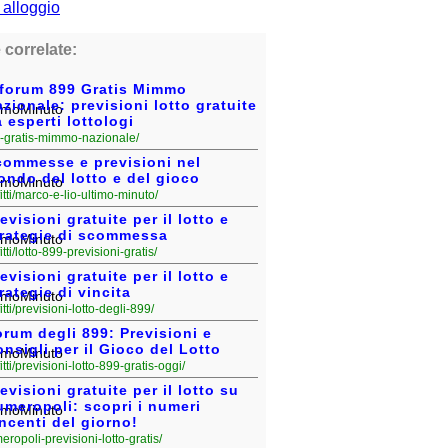
 correlate:
l forum 899 Gratis Mimmo
zionale: previsioni lotto gratuite
 esperti lottologi
899-gratis-mimmo-nazionale/
commesse e previsioni nel
ndo del lotto e del gioco
fitti/marco-e-lio-ultimo-minuto/
evisioni gratuite per il lotto e
trategie di scommessa
fitti/lotto-899-previsioni-gratis/
evisioni gratuite per il lotto e
rategie di vincita
fitti/previsioni-lotto-degli-899/
rum degli 899: Previsioni e
nsigli per il Gioco del Lotto
fitti/previsioni-lotto-899-gratis-oggi/
evisioni gratuite per il lotto su
umeropoli: scopri i numeri
ncenti del giorno!
umeropoli-previsioni-lotto-gratis/