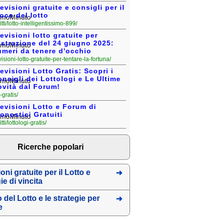
evisioni gratuite e consigli per il
oco del lotto
fitti/lotto-intelligentissimo-899/
evisioni lotto gratuite per
estrazione del 24 giugno 2025:
umeri da tenere d'occhio
revisioni-lotto-gratuite-per-tentare-la-fortuna/
evisioni Lotto Gratis: Scopri i
nsigli dei Lottologi e Le Ultime
ovità dal Forum!
9-gratis/
evisioni Lotto e Forum di
onostici Gratuiti
fitti/lottologi-gratis/
Ricerche popolari
oni gratuite per il Lotto e
ie di vincita
o del Lotto e le strategie per
e