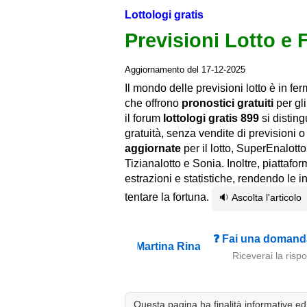
Lottologi gratis
Previsioni Lotto e 
Aggiornamento del 17-12-2025
Il mondo delle previsioni lotto è in fe
che offrono
pronostici gratuiti
per gli
il forum
lottologi gratis 899
si disting
gratuità, senza vendite di previsioni
aggiornate
per il lotto, SuperEnalotto
Tizianalotto e Sonia. Inoltre, piattaf
estrazioni e statistiche, rendendo le 
tentare la fortuna.
🔉 Ascolta l'articolo
❓ Fai una domanda
Riceverai la risp
Questa pagina ha finalità informative ed e