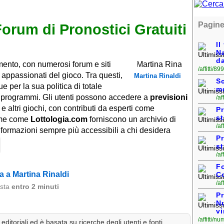
Pagine
Forum di Pronostici Gratuiti
I
Na
da
rmento, con numerosi forum e siti
/affitti/
 appassionati del gioco. Tra questi,
Martina Rinaldi
S
ue per la sua politica di totale
mo
 o programmi. Gli utenti possono accedere a
previsioni
/af
 e altri giochi, con contributi da esperti come
Pr
s
orme come
Lottologia.com
forniscono un archivio di
/af
informazioni sempre più accessibili a chi desidera
Pr
st
/af
Fo
 a Martina Rinaldi
Co
/af
osta
entro 2 minuti
Pr
N
vi
/affitti/n
ditoriali ed è basata su ricerche degli utenti e fonti