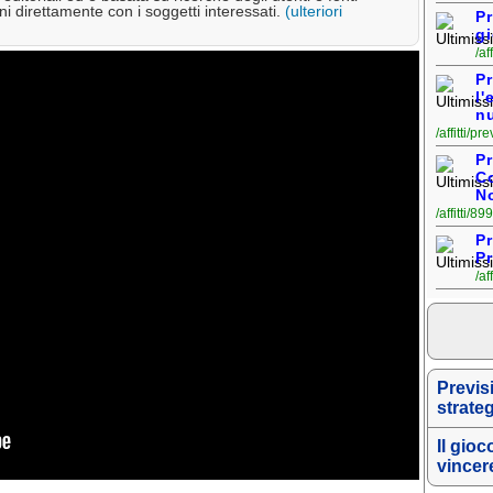
i direttamente con i soggetti interessati.
(ulteriori
Pr
gi
/af
Pr
l'
n
/affitti/p
Pr
Co
N
/affitti/89
Pr
Pr
/af
Previsi
strateg
Il gioc
vincer