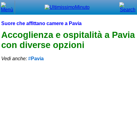
Chiudi
Menù principale
Suore che affittano camere a Pavia
⌂ Home
Accoglienza e ospitalità a Pavia
con diverse opzioni
🕐 Last Minute
🕐 First Minute
Vedi anche:
Pavia
🔍 Cerca
Trova vicino a te
➕ Inserisci annuncio
Ottenere il CIN
Blog
Eventi e cose da vedere
➕ Segnala evento