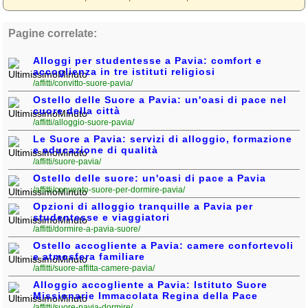
Pagine correlate:
Alloggi per studentesse a Pavia: comfort e
accoglienza in tre istituti religiosi
/affitti/convitto-suore-pavia/
Ostello delle Suore a Pavia: un'oasi di pace nel
cuore della città
/affitti/alloggio-suore-pavia/
Le Suore a Pavia: servizi di alloggio, formazione
e educazione di qualità
/affitti/suore-pavia/
Ostello delle suore: un'oasi di pace a Pavia
/affitti/convento-suore-per-dormire-pavia/
Opzioni di alloggio tranquille a Pavia per
studentesse e viaggiatori
/affitti/dormire-a-pavia-suore/
Ostello accogliente a Pavia: camere confortevoli
e atmosfera familiare
/affitti/suore-affitta-camere-pavia/
Alloggio accogliente a Pavia: Istituto Suore
Missionarie Immacolata Regina della Pace
/affitti/suore-pavia-dormire/