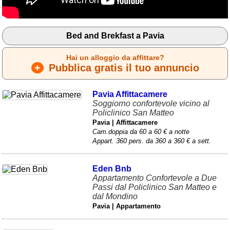
Liguria
(189)
Lombardia
(176)
Bed and Brekfast a Pavia
Marche
(242)
Hai un alloggio da affittare?
Molise
(38)
+
Pubblica gratis il tuo annuncio
Piemonte
(118)
Pavia Affittacamere
Puglia
(787)
Soggiorno confortevole vicino al
Policlinico San Matteo
Sardegna
(457)
Pavia | Affittacamere
Cam.doppia da 60 a 60 € a notte
Sicilia
(824)
Appart. 360 pers. da 360 a 360 € a sett.
Toscana
(448)
Eden Bnb
Trentino - Alto Adige
Appartamento Confortevole a Due
(139)
Passi dal Policlinico San Matteo e
dal Mondino
Umbria
(103)
Pavia | Appartamento
Valle d'Aosta
(28)