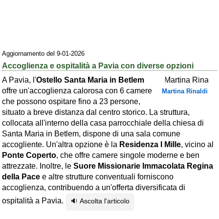
Area riservata
Chi siamo
Blog
Aggiornamento del 9-01-2026
Accoglienza e ospitalità a Pavia con diverse opzioni
Eventi e cose da vedere
A Pavia, l'
Ostello Santa Maria in Betlem
➕ Segnala evento
offre un'accoglienza calorosa con 6 camere
Martina Rinaldi
che possono ospitare fino a 23 persone,
Area riservata
situato a breve distanza dal centro storico. La struttura,
Chi siamo
collocata all'interno della casa parrocchiale della chiesa di
Santa Maria in Betlem, dispone di una sala comune
Ambienti
accogliente. Un'altra opzione è la
Residenza I Mille
, vicino al
Ponte Coperto
, che offre camere singole moderne e ben
≋ Mare
attrezzate. Inoltre, le
Suore Missionarie Immacolata Regina
🗻 Montagna
della Pace
e altre strutture conventuali forniscono
accoglienza, contribuendo a un'offerta diversificata di
Laghi
ospitalità a Pavia.
🔉 Ascolta l'articolo
Isole