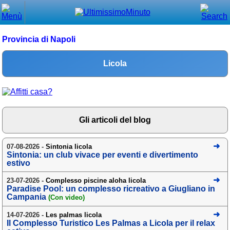
Chiudi
Menù principale
Provincia di Napoli
⌂ Home
Licola
🕐 Last Minute
🕐 First Minute
🔍 Cerca
Gli articoli del blog
Trova vicino a te
07-08-2026 -
Sintonia licola
Sintonia: un club vivace per eventi e divertimento
➕ Inserisci annuncio
estivo
Ottenere il CIN
23-07-2026 -
Complesso piscine aloha licola
Paradise Pool: un complesso ricreativo a Giugliano in
Blog
Campania
(Con video)
Eventi e cose da vedere
14-07-2026 -
Les palmas licola
Il Complesso Turistico Les Palmas a Licola per il relax
➕ Segnala evento