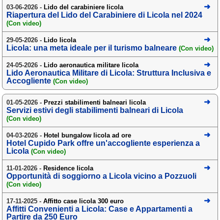
03-06-2026 -
Campagna
Lido del carabiniere licola
Riapertura del Lido del Carabiniere di Licola nel 2024
(Con video)
Terme
29-05-2026 -
Lido licola
Sci
Licola: una meta ideale per il turismo balneare
(Con video)
Altro
24-05-2026 -
Lido aeronautica militare licola
Lido Aeronautica Militare di Licola: Struttura Inclusiva e
Accogliente
Cerca le offerte per regione
(Con video)
Abruzzo
(214)
01-05-2026 -
Prezzi stabilimenti balneari licola
Servizi estivi degli stabilimenti balneari di Licola
Basilicata
(64)
(Con video)
Calabria
(332)
04-03-2026 -
Hotel bungalow licola ad ore
Hotel Cupido Park offre un'accogliente esperienza a
Campania
(365)
Licola
(Con video)
Emilia - Romagna
(227)
11-01-2026 -
Residence licola
Opportunità di soggiorno a Licola vicino a Pozzuoli
Friuli - Venezia Giulia
(Con video)
(39)
17-11-2025 -
Affitto case licola 300 euro
Affitti Convenienti a Licola: Case e Appartamenti a
Lazio
(318)
Partire da 250 Euro