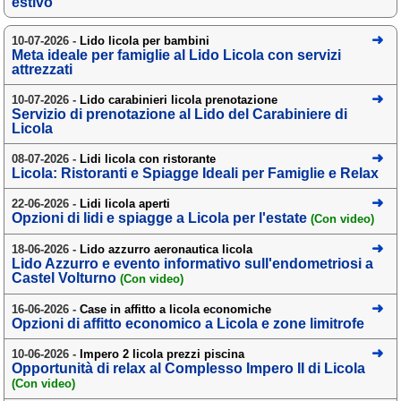
estivo
Area riservata
10-07-2026 -
Lido licola per bambini
Meta ideale per famiglie al Lido Licola con servizi
Chi siamo
attrezzati
Blog
10-07-2026 -
Lido carabinieri licola prenotazione
Servizio di prenotazione al Lido del Carabiniere di
Eventi e cose da vedere
Licola
➕ Segnala evento
08-07-2026 -
Lidi licola con ristorante
Licola: Ristoranti e Spiagge Ideali per Famiglie e Relax
Area riservata
22-06-2026 -
Lidi licola aperti
Opzioni di lidi e spiagge a Licola per l'estate
Chi siamo
(Con video)
18-06-2026 -
Lido azzurro aeronautica licola
Ambienti
Lido Azzurro e evento informativo sull'endometriosi a
Castel Volturno
(Con video)
≋ Mare
16-06-2026 -
Case in affitto a licola economiche
🗻 Montagna
Opzioni di affitto economico a Licola e zone limitrofe
Laghi
10-06-2026 -
Impero 2 licola prezzi piscina
Opportunità di relax al Complesso Impero II di Licola
Isole
(Con video)