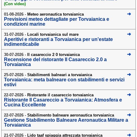
(Con video)
Campagna
01-08-2026 -
Meteo aeronautica torvaianica
Terme
Previsioni meteo dettagliate per Torvaianica e
condizioni marine
Sci
31-07-2026 -
Locali torvaianica sul mare
Altro
Aperitivi e ristoranti a Torvaianica per un'estate
indimenticabile
Cerca le offerte per regione
30-07-2026 -
Il casareccio 2 0 torvaianica
Recensione del ristorante Il Casareccio 2.0 a
Abruzzo
(214)
Torvaianica
Basilicata
(63)
25-07-2026 -
Stabilimenti balneari a torvaianica
Torvaianica: meta balneare con stabilimenti e servizi
Calabria
(331)
estivi
Campania
(363)
22-07-2026 -
Ristorante il casareccio torvaianica
Ristorante Il Casareccio a Torvaianica: Atmosfera e
Emilia - Romagna
(228)
Cucina Eccellente
Friuli - Venezia Giulia
22-07-2026 -
Stabilimento balneare aeronautica torvaianica
Gestione Stabilimento Balneare Aeronautica Militare a
(39)
Torvaianica
Lazio
(318)
21-07-2026 -
Lido taaf spiaggia attrezzata torvaianica