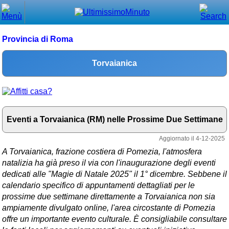
Chiudi
Menù principale
Provincia di Roma
⌂ Home
Torvaianica
🕐 Last Minute
🕐 First Minute
🔍 Cerca
Eventi a Torvaianica (RM) nelle Prossime Due Settimane
Trova vicino a te
Aggiornato il 4-12-2025
A Torvaianica, frazione costiera di Pomezia, l'atmosfera
➕ Inserisci annuncio
natalizia ha già preso il via con l'inaugurazione degli eventi
dedicati alle "Magie di Natale 2025" il 1° dicembre. Sebbene il
Ottenere il CIN
calendario specifico di appuntamenti dettagliati per le
Blog
prossime due settimane direttamente a Torvaianica non sia
ampiamente divulgato online, l'area circostante di Pomezia
Eventi e cose da vedere
offre un importante evento culturale. È consigliabile consultare
➕ Segnala evento