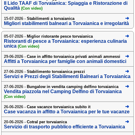
Il Lido TAAF di Torvaianica: Spiaggia e Ristorazione di
Liguria
(190)
Qualità
(Con video)
Lombardia
(178)
15-07-2026 -
Stabilimenti a torvaianica
Migliori stabilimenti balneari a Torvaianica e irregolarità
Marche
(244)
Molise
(38)
05-07-2026 -
Miglior ristorante pesce torvaianica
Ristoranti di pesce a Torvaianica: esperienza culinaria
unica
Piemonte
(Con video)
(117)
29-06-2026 -
Case in affitto torvaianica privati animali ammessi
Puglia
(786)
Affitti a Torvaianica per famiglie con animali domestici
Sardegna
(455)
27-06-2026 -
Stabilimento torvaianica prezzi
Servizi e Prezzi degli Stabilimenti Balneari a Torvaianica
Sicilia
(821)
27-06-2026 -
Bungalow in vendita camping delfino torvaianica
Toscana
(448)
Vendita piazzola nel Camping Delfino di Torvaianica
(Con video)
Trentino - Alto Adige
(139)
26-06-2026 -
Case vacanze torvaianica subito it
Case vacanza in affitto a Torvaianica per le tue vacanze
Umbria
(103)
20-06-2026 -
Cotral per torvaianica
Valle d'Aosta
(28)
Servizio di trasporto pubblico efficiente a Torvaianica