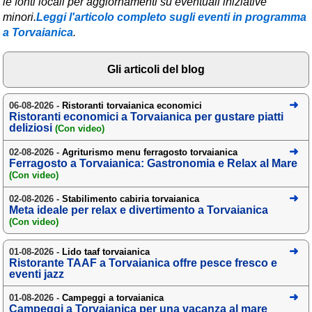
le fonti locali per aggiornamenti su eventuali iniziative
minori.
Leggi l'articolo completo sugli eventi in programma
Area riservata
a Torvaianica
.
Chi siamo
Gli articoli del blog
Blog
Eventi e cose da vedere
06-08-2026 -
Ristoranti torvaianica economici
Ristoranti economici a Torvaianica per gustare piatti
➕ Segnala evento
deliziosi
(Con video)
Area riservata
02-08-2026 -
Agriturismo menu ferragosto torvaianica
Ferragosto a Torvaianica: Gastronomia e Relax al Mare
Chi siamo
(Con video)
02-08-2026 -
Stabilimento cabiria torvaianica
Ambienti
Meta ideale per relax e divertimento a Torvaianica
(Con video)
≋ Mare
🗻 Montagna
01-08-2026 -
Lido taaf torvaianica
Ristorante TAAF a Torvaianica offre pesce fresco e
eventi jazz
Laghi
01-08-2026 -
Isole
Campeggi a torvaianica
Campeggi a Torvaianica per una vacanza al mare