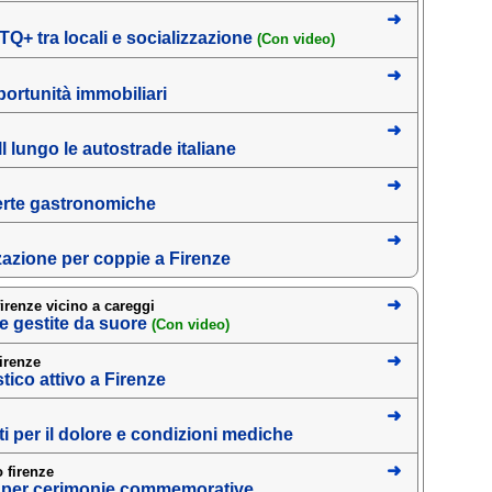
TQ+ tra locali e socializzazione
(Con video)
pportunità immobiliari
ll lungo le autostrade italiane
ferte gastronomiche
zazione per coppie a Firenze
irenze vicino a careggi
e gestite da suore
(Con video)
firenze
tico attivo a Firenze
i per il dolore e condizioni mediche
 firenze
e per cerimonie commemorative