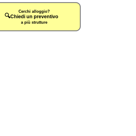
Cerchi alloggio?
🔍
Chiedi un preventivo
a più strutture