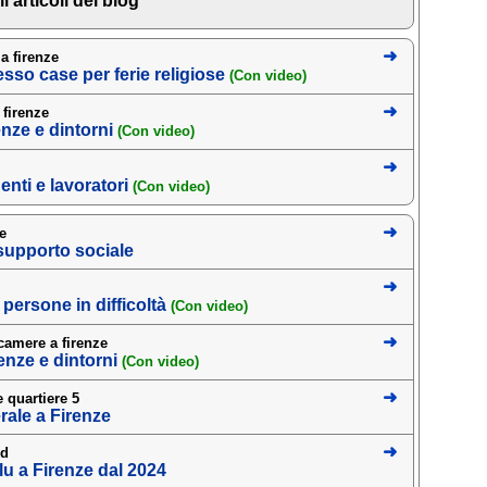
li articoli del blog
 a firenze
esso case per ferie religiose
(Con video)
 firenze
enze e dintorni
(Con video)
denti e lavoratori
(Con video)
ze
 supporto sociale
persone in difficoltà
(Con video)
o camere a firenze
irenze e dintorni
(Con video)
 quartiere 5
rale a Firenze
ud
u a Firenze dal 2024