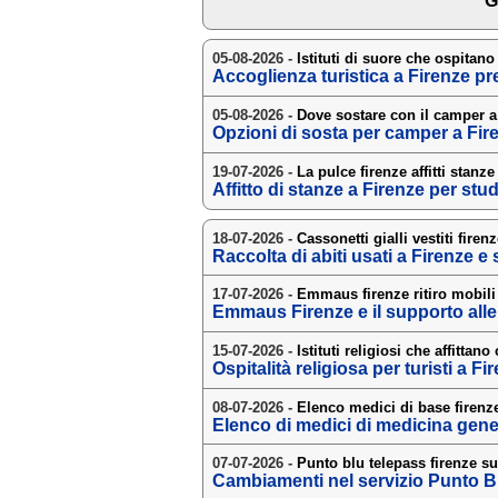
G
05-08-2026 -
Istituti di suore che ospitano
Accoglienza turistica a Firenze pr
05-08-2026 -
Dove sostare con il camper a
Opzioni di sosta per camper a Fir
19-07-2026 -
La pulce firenze affitti stanze
Affitto di stanze a Firenze per stu
18-07-2026 -
Cassonetti gialli vestiti firen
Raccolta di abiti usati a Firenze e
17-07-2026 -
Emmaus firenze ritiro mobili
Emmaus Firenze e il supporto alle 
15-07-2026 -
Istituti religiosi che affittan
Ospitalità religiosa per turisti a F
08-07-2026 -
Elenco medici di base firenze
Elenco di medici di medicina gene
07-07-2026 -
Punto blu telepass firenze s
Cambiamenti nel servizio Punto Bl