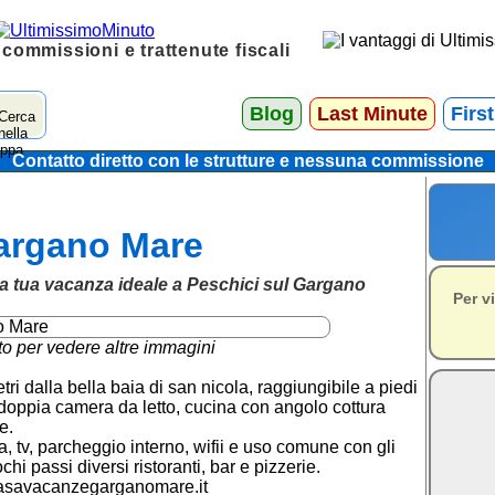
 commissioni e trattenute fiscali
Blog
Last Minute
Firs
Contatto diretto con le strutture e nessuna commissione
argano Mare
ua vacanza ideale a Peschici sul Gargano
Per v
to per vedere altre immagini
tri dalla bella baia di san nicola, raggiungibile a piedi
 doppia camera da letto, cucina con angolo cottura
e.
a, tv, parcheggio interno, wifii e uso comune con gli
chi passi diversi ristoranti, bar e pizzerie.
casavacanzegarganomare.it