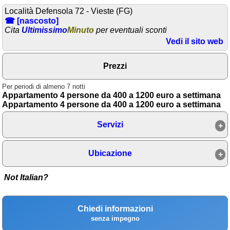
Località Defensola 72 - Vieste (FG)
Area riservata
☎ [nascosto]
Cita
Ultimissimo
Minuto
per eventuali sconti
Chi siamo
Vedi il sito web
Blog
Prezzi
Eventi e cose da vedere
Per periodi di almeno 7 notti
➕ Segnala evento
Appartamento 4 persone da 400 a 1200 euro a settimana
Appartamento 4 persone da 400 a 1200 euro a settimana
Area riservata
Servizi
Chi siamo
Ambienti
Ubicazione
≋ Mare
Not Italian?
🗻 Montagna
Laghi
Chiedi informazioni
senza impegno
Isole