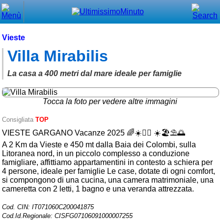
Chiudi
Menù principale
Vieste
Villa Mirabilis
⌂ Home
🕐 Last Minute
La casa a 400 metri dal mare ideale per famiglie
🕐 First Minute
Tocca la foto per vedere altre immagini
🔍 Cerca
Consigliata
TOP
VIESTE GARGANO Vacanze 2025 🌈☀️🏊‍♀️ ☀️🏖⛱🌅
Trova vicino a te
A 2 Km da Vieste e 450 mt dalla Baia dei Colombi, sulla
➕ Inserisci annuncio
Litoranea nord, in un piccolo complesso a conduzione
famigliare, affittiamo appartamentini in contesto a schiera per
Ottenere il CIN
4 persone, ideale per famiglie Le case, dotate di ogni comfort,
si compongono di una cucina, una camera matrimoniale, una
Blog
cameretta con 2 letti, 1 bagno e una veranda attrezzata.
Eventi e cose da vedere
Cod. CIN: IT071060C200041875
Cod.Id.Regionale: CISFG07106091000007255
➕ Segnala evento