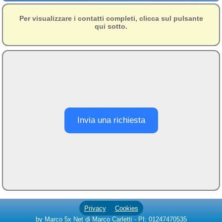
Campagna
Per visualizzare i contatti completi, clicca sul pulsante
Terme
qui sotto.
Sci
Altro
Cerca le offerte per regione
Abruzzo
(214)
Basilicata
(64)
Invia una richiesta
Calabria
(332)
Campania
(365)
Emilia - Romagna
(227)
Friuli - Venezia Giulia
(39)
Privacy
Cookies
Lazio
(318)
by Marco 5x Net di Marco Carletti - PI: 01247470535