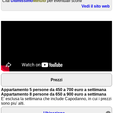
Cita
Ultimissimo
Minuto
per eventuali sconti
Vedi il sito web
Area riservata
Chi siamo
Blog
Eventi e cose da vedere
➕ Segnala evento
Area riservata
Chi siamo
Ambienti
Prezzi
≋ Mare
Appartamento 5 persone da 450 a 700 euro a settimana
🗻 Montagna
Appartamento 8 persone da 650 a 900 euro a settimana
E' esclusa la settimana che include Capodanno, in cui i prezzi
Laghi
sono piu' alti.
Isole