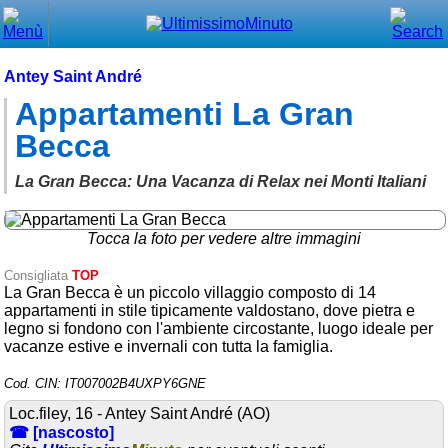
Chiudi
Menù principale
Antey Saint André
Appartamenti La Gran
⌂ Home
Becca
🕐 Last Minute
La Gran Becca: Una Vacanza di Relax nei Monti Italiani
🕐 First Minute
🔍 Cerca
Tocca la foto per vedere altre immagini
Trova vicino a te
Consigliata
TOP
La Gran Becca è un piccolo villaggio composto di 14
➕ Inserisci annuncio
appartamenti in stile tipicamente valdostano, dove pietra e
legno si fondono con l'ambiente circostante, luogo ideale per
Ottenere il CIN
vacanze estive e invernali con tutta la famiglia.
Blog
Cod. CIN: IT007002B4UXPY6GNE
Eventi e cose da vedere
Loc.filey, 16 - Antey Saint André (AO)
☎ [nascosto]
➕ Segnala evento