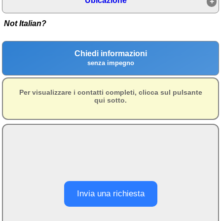
Ubicazione
Campagna
Not Italian?
Terme
Sci
Chiedi informazioni
Altro
senza impegno
Cerca le offerte per regione
Per visualizzare i contatti completi, clicca sul pulsante
Abruzzo
(214)
qui sotto.
Basilicata
(64)
Calabria
(331)
Campania
(364)
Emilia - Romagna
(227)
Friuli - Venezia Giulia
Invia una richiesta
(39)
Lazio
(317)