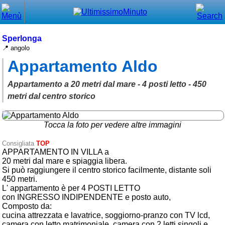
Chiudi
Menù principale
Sperlonga
📍 angolo
⌂ Home
Appartamento Aldo
🕐 Last Minute
Appartamento a 20 metri dal mare - 4 posti letto - 450
🕐 First Minute
metri dal centro storico
🔍 Cerca
Tocca la foto per vedere altre immagini
Trova vicino a te
Consigliata
TOP
APPARTAMENTO IN VILLA a
➕ Inserisci annuncio
20 metri dal mare e spiaggia libera.
Si può raggiungere il centro storico facilmente, distante soli
Ottenere il CIN
450 metri.
L' appartamento è per 4 POSTI LETTO
Blog
con INGRESSO INDIPENDENTE e posto auto,
Composto da:
Eventi e cose da vedere
cucina attrezzata e lavatrice, soggiorno-pranzo con TV lcd,
camera con letto matrimoniale, camera con 2 letti singoli e
➕ Segnala evento