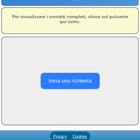
Campagna
Terme
Per visualizzare i contatti completi, clicca sul pulsante
qui sotto.
Sci
Altro
Cerca le offerte per regione
Abruzzo
(212)
Basilicata
(65)
Invia una richiesta
Calabria
(329)
Campania
(364)
Emilia - Romagna
(228)
Friuli - Venezia Giulia
(39)
Lazio
(317)
Privacy
Cookies