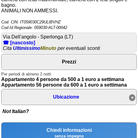
bagno.
Area riservata
ANIMALI NON AMMESSI.
Chi siamo
Cod. CIN: IT059030C29ULIBVHZ
Cod.Id.Regionale: 059030-ALT-00042
Blog
Via Dell'angolo - Sperlonga (LT)
☎ [nascosto]
Eventi e cose da vedere
Cita
Ultimissimo
Minuto
per eventuali sconti
➕ Segnala evento
Prezzi
Area riservata
Per periodi di almeno 2 notti
Chi siamo
Appartamento 4 persone da 500 a 1 euro a settimana
Appartamento 56 persone da 600 a 1 euro a settimana
Ambienti
Ubicazione
≋ Mare
🗻 Montagna
Not Italian?
Laghi
Chiedi informazioni
Isole
senza impegno