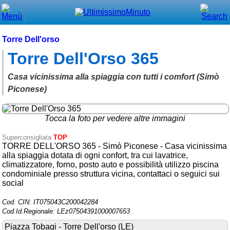
Chiudi
Menù principale
Torre Dell'orso
Torre Dell'Orso 365
⌂ Home
🕐 Last Minute
Casa vicinissima alla spiaggia con tutti i comfort (Simò
Piconese)
🕐 First Minute
🔍 Cerca
Tocca la foto per vedere altre immagini
Superconsigliata
TOP
Trova vicino a te
TORRE DELL'ORSO 365 - Simò Piconese - Casa vicinissima
alla spiaggia dotata di ogni confort, tra cui lavatrice,
➕ Inserisci annuncio
climatizzatore, forno, posto auto e possibilità utilizzo piscina
condominiale presso struttura vicina, contattaci o seguici sui
Ottenere il CIN
social
Blog
Cod. CIN: IT075043C200042284
Eventi e cose da vedere
Cod.Id.Regionale: LEz07504391000007653
Piazza Tobagi - Torre Dell'orso (LE)
➕ Segnala evento