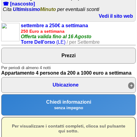
☎ [nascosto]
Cita
Ultimissimo
Minuto
per eventuali sconti
Area riservata
Vedi il sito web
Chi siamo
settembre a 250€ a settimana
250 Euro a settimana
Blog
Offerta valida fino al 16 Agosto
Torre Dell'orso
(LE)
/ per Settembre
Eventi e cose da vedere
➕ Segnala evento
Prezzi
Area riservata
Per periodi di almeno 4 notti
Appartamento 4 persone da 200 a 1000 euro a settimana
Chi siamo
Ubicazione
Ricerche popolari
Chiedi informazioni
Agenzia di case
senza impegno
vacanza a Torre
dell'Orso nel Salento
Per visualizzare i contatti completi, clicca sul pulsante
Ambienti
qui sotto.