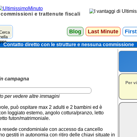
 commissioni e trattenute fiscali
Blog
Last Minute
Firs
Contatto diretto con le strutture e nessuna commissione
e in campagna
Per v
to per vedere altre immagini
evole, può ospitare max 2 adulti e 2 bambini ed è
n loggiato esterno, angolo cottura/pranzo, letto
tto futon/matrimoniale.
 in resede condominiale con accesso da cancello
o gestiti in autonomia con ritiro delle chiavi situate in