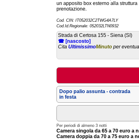
un apposito box esterno alla struttur
prenotazione.
Cod. CIN: IT052032C2TWG4A7LY
Cod.Id.Regionale: 052032LTN0932
Strada di Certosa 155 - Siena (SI)
☎ [nascosto]
Cita
Ultimissimo
Minuto
per eventual
Dopo palio assunta - contrada
in festa
Per periodi di almeno 3 notti
Camera singola da 65 a 70 euro a n
Camera doppia da 70 a 75 euro a n