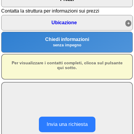
Area riservata
Contatta la struttura per informazioni sui prezzi
Chi siamo
Ubicazione
Blog
Chiedi informazioni
Eventi e cose da vedere
senza impegno
➕ Segnala evento
Area riservata
Per visualizzare i contatti completi, clicca sul pulsante
qui sotto.
Chi siamo
Ambienti
≋ Mare
🗻 Montagna
Laghi
Invia una richiesta
Isole