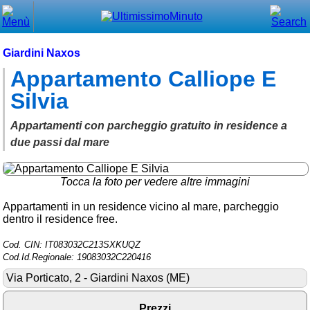
Chiudi
Menù principale
Giardini Naxos
Appartamento Calliope E
⌂ Home
Silvia
🕐 Last Minute
Appartamenti con parcheggio gratuito in residence a
🕐 First Minute
due passi dal mare
🔍 Cerca
Tocca la foto per vedere altre immagini
Trova vicino a te
Appartamenti in un residence vicino al mare, parcheggio
➕ Inserisci annuncio
dentro il residence free.
Ottenere il CIN
Cod. CIN: IT083032C213SXKUQZ
Cod.Id.Regionale: 19083032C220416
Blog
Via Porticato, 2 - Giardini Naxos (ME)
Eventi e cose da vedere
Prezzi
➕ Segnala evento