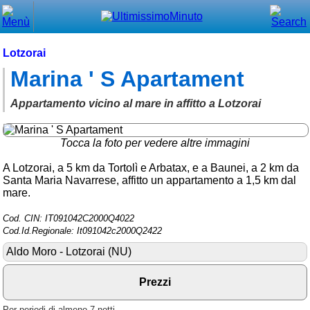
Chiudi
Menù principale
Lotzorai
Marina ' S Apartament
⌂ Home
🕐 Last Minute
Appartamento vicino al mare in affitto a Lotzorai
🕐 First Minute
Tocca la foto per vedere altre immagini
🔍 Cerca
A Lotzorai, a 5 km da Tortolì e Arbatax, e a Baunei, a 2 km da
Santa Maria Navarrese, affitto un appartamento a 1,5 km dal
Trova vicino a te
mare.
➕ Inserisci annuncio
Cod. CIN: IT091042C2000Q4022
Cod.Id.Regionale: It091042c2000Q2422
Ottenere il CIN
Aldo Moro - Lotzorai (NU)
Blog
Prezzi
Eventi e cose da vedere
➕ Segnala evento
Per periodi di almeno 7 notti