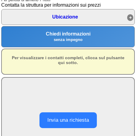
Contatta la struttura per informazioni sui prezzi
Area riservata
Ubicazione
Chi siamo
Blog
Chiedi informazioni
senza impegno
Eventi e cose da vedere
➕ Segnala evento
Per visualizzare i contatti completi, clicca sul pulsante
qui sotto.
Area riservata
Chi siamo
Ambienti
≋ Mare
🗻 Montagna
Laghi
Invia una richiesta
Isole