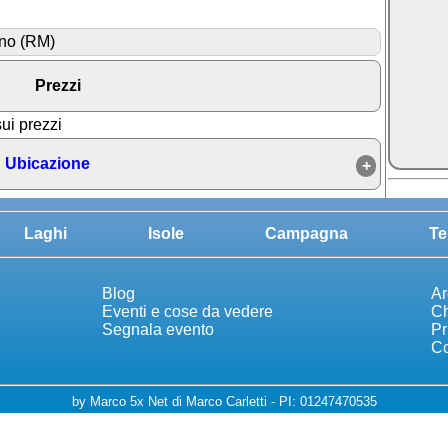
ano (RM)
Prezzi
sui prezzi
Ubicazione
Laghi
Isole
Campagna
Te
Blog
Ar
Eventi e cose da vedere
Ch
Segnala evento
Pr
Co
by Marco 5x Net di Marco Carletti - PI: 01247470535