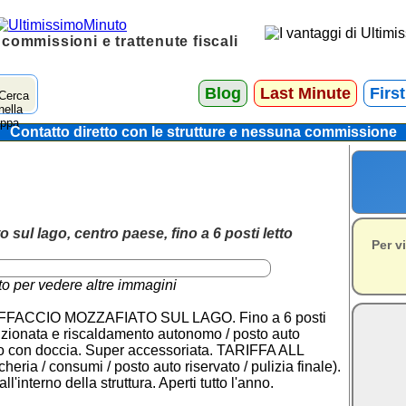
 commissioni e trattenute fiscali
Blog
Last Minute
Firs
Contatto diretto con le strutture e nessuna commissione
sul lago, centro paese, fino a 6 posti letto
Per v
to per vedere altre immagini
 AFFACCIO MOZZAFIATO SUL LAGO. Fino a 6 posti
ondizionata e riscaldamento autonomo / posto auto
gno con doccia. Super accessoriata. TARIFFA ALL
ria / consumi / posto auto riservato / pulizia finale).
'interno della struttura. Aperti tutto l'anno.