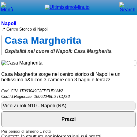
Chiudi
Menù principale
Napoli
📍 Centro Storico di Napoli
⌂ Home
Casa Margherita
🕐 Last Minute
Ospitalità nel cuore di Napoli: Casa Margherita
🕐 First Minute
🔍 Cerca
Casa Margherita sorge nel centro storico di Napoli e un
bellissimo b&b con 3 camere con 3 bagni e terrazzi
Trova vicino a te
Cod. CIN: IT063049C2FPFUDUW2
➕ Inserisci annuncio
Cod.Id.Regionale: 15063049EXTCQX8
Ottenere il CIN
Vico Zuroli N10 - Napoli (NA)
Blog
Prezzi
Eventi e cose da vedere
Per periodi di almeno 1 notti
Contatta la struttura per informazioni sui prezzi
➕ Segnala evento