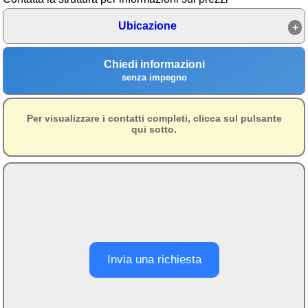
Area riservata
Ubicazione
Chi siamo
Chiedi informazioni
Blog
senza impegno
Eventi e cose da vedere
Per visualizzare i contatti completi, clicca sul pulsante
➕ Segnala evento
qui sotto.
Area riservata
Chi siamo
Ambienti
≋ Mare
🗻 Montagna
Invia una richiesta
Laghi
Isole