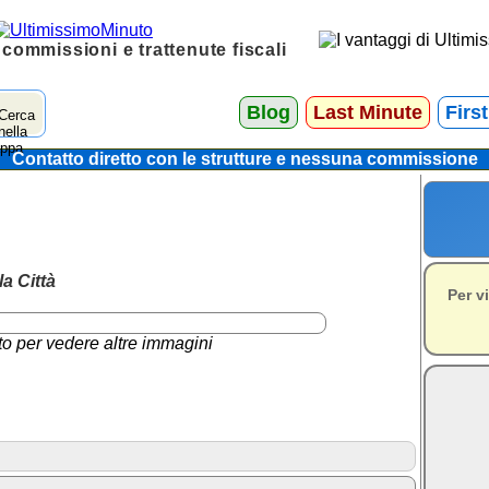
 commissioni e trattenute fiscali
Blog
Last Minute
Firs
Contatto diretto con le strutture e nessuna commissione
a Città
Per v
to per vedere altre immagini