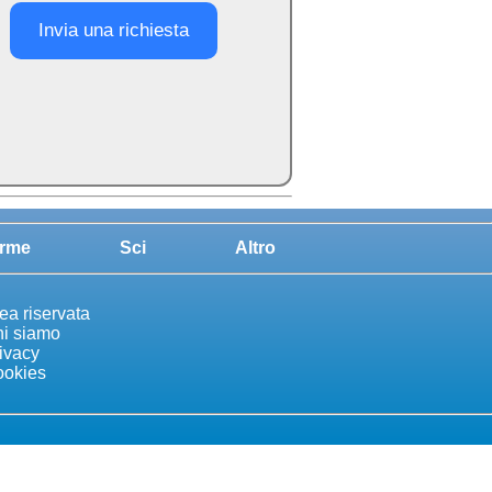
Invia una richiesta
rme
Sci
Altro
ea riservata
i siamo
ivacy
okies