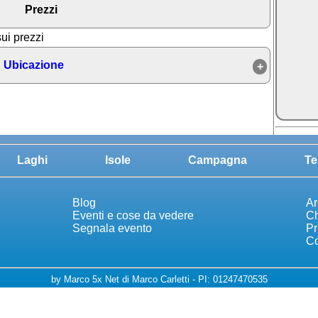
Prezzi
sui prezzi
Ubicazione
Laghi
Isole
Campagna
Te
Blog
Ar
Eventi e cose da vedere
Ch
Segnala evento
Pr
Co
by Marco 5x Net di Marco Carletti - PI: 01247470535