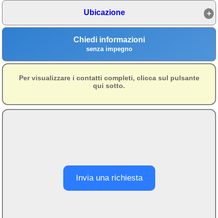
Ubicazione
Area riservata
Chi siamo
Chiedi informazioni
senza impegno
Blog
Eventi e cose da vedere
Per visualizzare i contatti completi, clicca sul pulsante
➕ Segnala evento
qui sotto.
Area riservata
Chi siamo
Ambienti
≋ Mare
🗻 Montagna
Invia una richiesta
Laghi
Isole