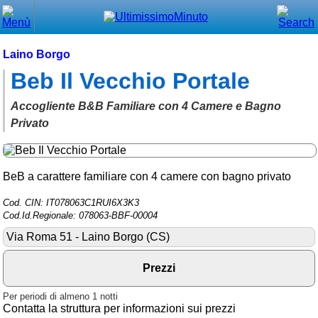
Chiudi
Menù principale
Laino Borgo
Beb Il Vecchio Portale
⌂ Home
🕐 Last Minute
Accogliente B&B Familiare con 4 Camere e Bagno
Privato
🕐 First Minute
🔍 Cerca
BeB a carattere familiare con 4 camere con bagno privato
Trova vicino a te
Cod. CIN: IT078063C1RUI6X3K3
Cod.Id.Regionale: 078063-BBF-00004
➕ Inserisci annuncio
Via Roma 51 - Laino Borgo (CS)
Ottenere il CIN
Blog
Prezzi
Eventi e cose da vedere
Per periodi di almeno 1 notti
Contatta la struttura per informazioni sui prezzi
➕ Segnala evento