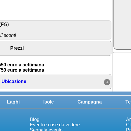
 (FG)
i sconti
Prezzi
50 euro a settimana
50 euro a settimana
Ubicazione
Laghi
Isole
Campagna
Te
Blog
Ar
Eventi e cose da vedere
Ch
Segnala evento
Pr