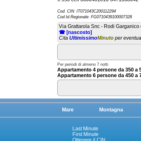
Cod. CIN: IT071043C200112294
Cod.Id.Regionale: FG0710439100007328
Via Grattarola Snc - Rodi Garganico
☎ [nascosto]
Cita
Ultimissimo
Minuto
per eventual
Per periodi di almeno 7 notti
Appartamento 4 persone da 350 a 5
Appartamento 6 persone da 450 a 7
Mare
Montagna
Last Minute
First Minute
Ottenere il CIN