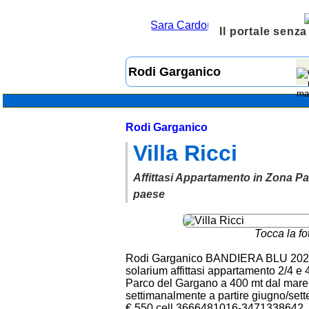
Il portale senza
Rodi Garganico
Villa Ricci
Affittasi Appartamento in Zona Pa
paese
Tocca la fo
Rodi Garganico BANDIERA BLU 2024 V
solarium affittasi appartamento 2/4 e 4/
Parco del Gargano a 400 mt dal mare 
settimanalmente a partire giugno/sett
€ 550 cell 3666481016-3471338642