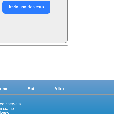
Invia una richiesta
rme
Sci
Altro
ea riservata
i siamo
ivacy