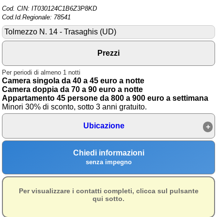
Cod. CIN: IT030124C1B6Z3P8KD
Area riservata
Cod.Id.Regionale: 78541
Tolmezzo N. 14 - Trasaghis (UD)
Chi siamo
Blog
Prezzi
Eventi e cose da vedere
Per periodi di almeno 1 notti
Camera singola da 40 a 45 euro a notte
➕ Segnala evento
Camera doppia da 70 a 90 euro a notte
Appartamento 45 persone da 800 a 900 euro a settimana
Area riservata
Minori 30% di sconto, sotto 3 anni gratuito.
Chi siamo
Ubicazione
Ambienti
Chiedi informazioni
≋ Mare
senza impegno
🗻 Montagna
Laghi
Per visualizzare i contatti completi, clicca sul pulsante
qui sotto.
Isole