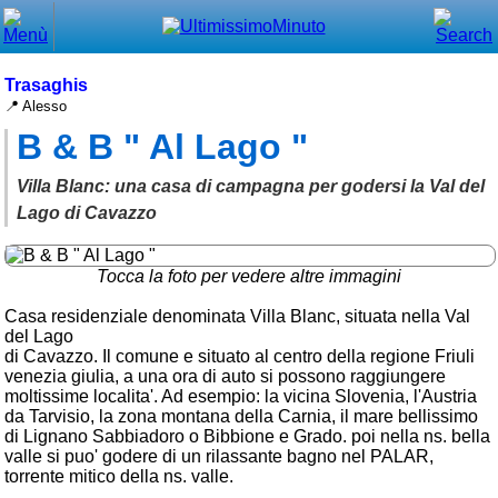
Chiudi
Menù principale
Trasaghis
📍 Alesso
⌂ Home
B & B " Al Lago "
🕐 Last Minute
Villa Blanc: una casa di campagna per godersi la Val del
🕐 First Minute
Lago di Cavazzo
🔍 Cerca
Tocca la foto per vedere altre immagini
Trova vicino a te
Casa residenziale denominata Villa Blanc, situata nella Val
del Lago
➕ Inserisci annuncio
di Cavazzo. Il comune e situato al centro della regione Friuli
venezia giulia, a una ora di auto si possono raggiungere
Ottenere il CIN
moltissime localita'. Ad esempio: la vicina Slovenia, l'Austria
da Tarvisio, la zona montana della Carnia, il mare bellissimo
Blog
di Lignano Sabbiadoro o Bibbione e Grado. poi nella ns. bella
valle si puo' godere di un rilassante bagno nel PALAR,
Eventi e cose da vedere
torrente mitico della ns. valle.
➕ Segnala evento