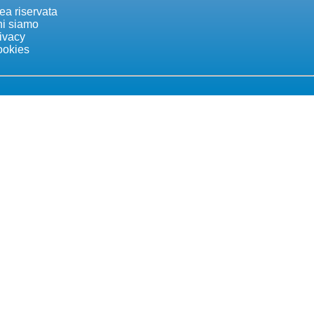
ea riservata
i siamo
ivacy
okies