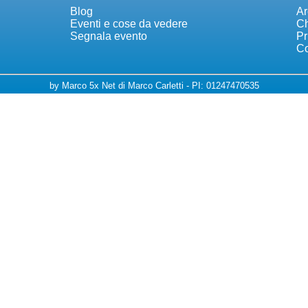
Blog
Ar
Eventi e cose da vedere
Ch
Segnala evento
Pr
Co
by Marco 5x Net di Marco Carletti - PI: 01247470535