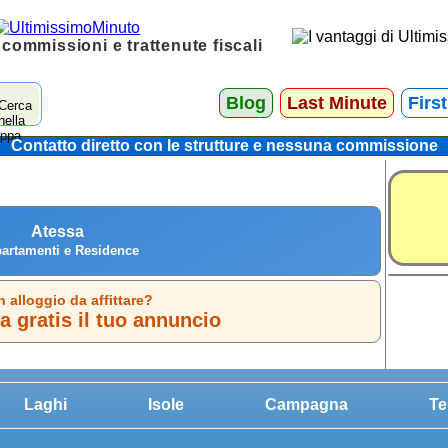
 commissioni e trattenute fiscali
Blog
Last Minute
Firs
Contatto diretto con le strutture e nessuna commissione
Atessa
artamenti e Residence
n alloggio da affittare?
 gratis il tuo annuncio
Laghi
Isole
Campagna
Te