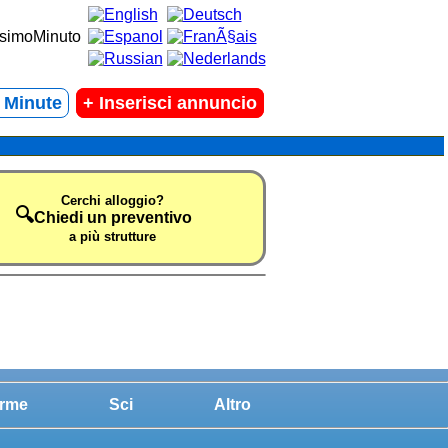
t Minute
+
Inserisci annuncio
Cerchi alloggio?
🔍
Chiedi un preventivo
a più strutture
rme
Sci
Altro