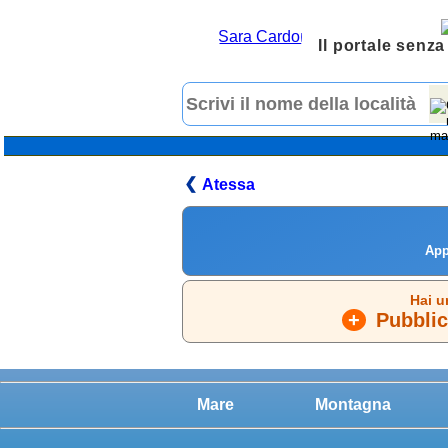
Il portale senza
Atessa
App
Hai u
+
Pubblica
Mare
Montagna