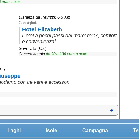
0
euro a sett.
Distanza da Petrizzi: 6.6 Km
Consigliata
Hotel Elizabeth
Hotel a pochi passi dal mare: relax, comfort
e convenienza!
Soverato (CZ)
Camera doppia
da
90
a
130
euro a notte
 Km
iuseppe
moderno con tre vani e accessori
Laghi
Isole
Campagna
Te