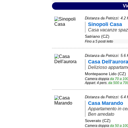
Vi
Distanza da Petrizzi: 4.2
Sinopoli Casa
Casa vacanze spazi
Satriano (CZ)
Fino a 5 posti letto
Distanza da Petrizzi: 5.6
Casa Dell'auror
Delizioso appartame
Montepaone Lido (CZ)
Camera doppia
da
70
a
10
Appart. 4 pers.
da
500
a
70
Distanza da Petrizzi: 6.4
Casa Marando
Appartamento in cen
Ben arredato
Soverato (CZ)
Camera doppia
da
50
a
10