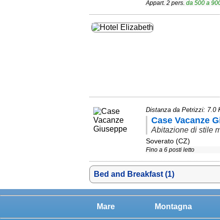
Appart. 2 pers.
da
500
a
90
Distanza da Petrizzi: 7.0
Case Vacanze G
Abitazione di stile 
Soverato (CZ)
Fino a 6 posti letto
Bed and Breakfast (1)
Mare
Montagna