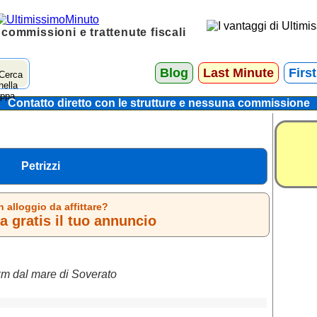
 commissioni e trattenute fiscali
Blog
Last Minute
Firs
Contatto diretto con le strutture e nessuna commissione
Petrizzi
n alloggio da affittare?
 gratis il tuo annuncio
km dal mare di Soverato