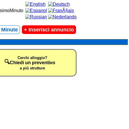
t Minute
+
Inserisci annuncio
Cerchi alloggio?
🔍
Chiedi un preventivo
a più strutture