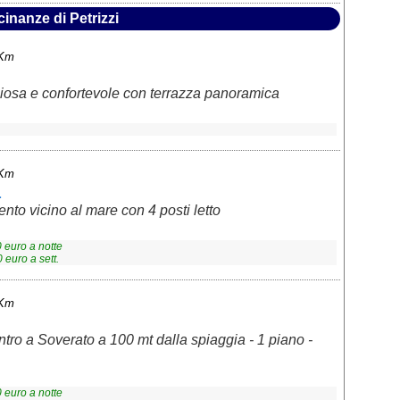
cinanze di Petrizzi
 Km
osa e confortevole con terrazza panoramica
 Km
a
nto vicino al mare con 4 posti letto
0
euro a notte
0
euro a sett.
 Km
tro a Soverato a 100 mt dalla spiaggia - 1 piano -
0
euro a notte