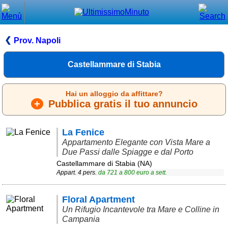
Chiudi
Menù principale
Prov. Napoli
⌂ Home
Castellammare di Stabia
🕐 Last Minute
Hai un alloggio da affittare?
🕐 First Minute
+
Pubblica gratis il tuo annuncio
🔍 Cerca
La Fenice
Trova vicino a te
Appartamento Elegante con Vista Mare a
Due Passi dalle Spiagge e dal Porto
➕ Inserisci annuncio
Castellammare di Stabia (NA)
Appart. 4 pers.
da
721
a
800
euro a sett.
Ottenere il CIN
Blog
Floral Apartment
Eventi e cose da vedere
Un Rifugio Incantevole tra Mare e Colline in
Campania
➕ Segnala evento