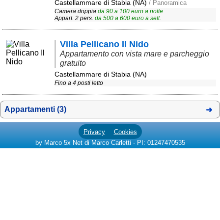
Castellammare di Stabia (NA)
/ Panoramica
Camera doppia
da
90
a
100
euro a notte
Area riservata
Appart. 2 pers.
da
500
a
600
euro a sett.
Chi siamo
Villa Pellicano Il Nido
Blog
Appartamento con vista mare e parcheggio
gratuito
Eventi e cose da vedere
Castellammare di Stabia (NA)
Fino a 4 posti letto
➕ Segnala evento
Area riservata
Appartamenti (3)
Chi siamo
Privacy
Cookies
Ambienti
by Marco 5x Net di Marco Carletti - PI: 01247470535
≋ Mare
🗻 Montagna
Laghi
Isole