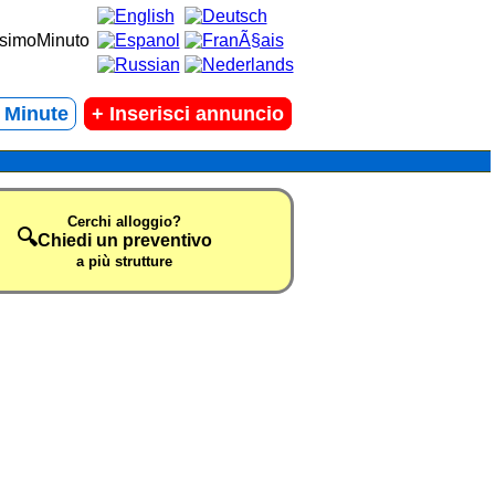
t Minute
+
Inserisci annuncio
Cerchi alloggio?
🔍
Chiedi un preventivo
a più strutture