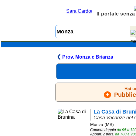
Il portale senza
Prov. Monza e Brianza
Hai u
+
Pubblica
La Casa di Brun
Casa Vacanze nel C
Monza (MB)
Camera doppia
da
95
a
12
Appart. 2 pers.
da
700
a
90