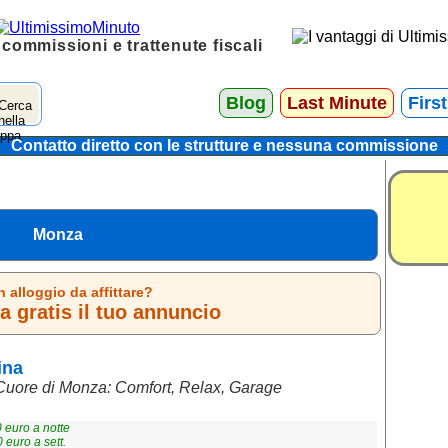
 commissioni e trattenute fiscali
Blog
Last Minute
Firs
Contatto diretto con le strutture e nessuna commissione
Monza
n alloggio da affittare?
 gratis il tuo annuncio
ina
uore di Monza: Comfort, Relax, Garage
0
euro a notte
0
euro a sett.