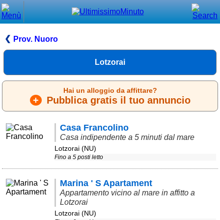
Chiudi
Menù principale
Prov. Nuoro
⌂ Home
Lotzorai
🕐 Last Minute
Hai un alloggio da affittare?
🕐 First Minute
+
Pubblica gratis il tuo annuncio
🔍 Cerca
Casa Francolino
Trova vicino a te
Casa indipendente a 5 minuti dal mare
Lotzorai (NU)
➕ Inserisci annuncio
Fino a 5 posti letto
Ottenere il CIN
Marina ' S Apartament
Blog
Appartamento vicino al mare in affitto a
Eventi e cose da vedere
Lotzorai
Lotzorai (NU)
➕ Segnala evento