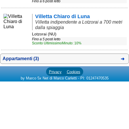
Fino a 6 posti letto
Area riservata
Villetta Chiaro di Luna
Chi siamo
Villetta indipendente a Lotzorai a 700 metri
dalla spiaggia
Blog
Lotzorai (NU)
Fino a 5 posti letto
Eventi e cose da vedere
Sconto UltimissimoMinuto: 10%
➕ Segnala evento
Appartamenti (3)
Area riservata
Chi siamo
Privacy
Cookies
by Marco 5x Net di Marco Carletti - PI: 01247470535
Ambienti
≋ Mare
🗻 Montagna
Laghi
Isole