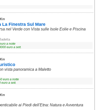
4 Km
a La Finestra Sul Mare
 nel Verde con Vista sulle Isole Eolie e Piscina
Badetta
euro a notte
3000
euro a sett.
9 Km
ristico
on vista panoramica a Maletto
50
euro a notte
0
euro a sett.
9 Km
nticabile ai Piedi dell'Etna: Natura e Avventura