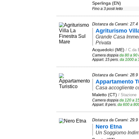
Sperlinga (EN)
Fino a 3 posti letto
Distanza da Cerami: 27.
Agriturismo Vill
Grande Casa Immersa
Privata
Acquedolci (ME)
/ C.da 
Camera doppia
da
80
a
90
Appart. 15 pers.
da
1000
a
Distanza da Cerami: 28.
Appartamento Tu
Casa accogliente c
Maletto (CT)
/ Stazione
Camera doppia
da
120
a
1
Appart. 8 pers.
da
600
a
80
Distanza da Cerami: 29.
Nero Etna
Un Soggiorno Indime