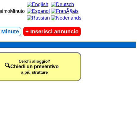
t Minute
+
Inserisci annuncio
Cerchi alloggio?
🔍
Chiedi un preventivo
a più strutture