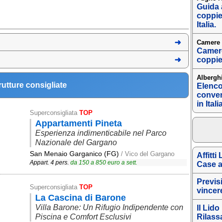
Guida a
coppie
Italia.
Camere 
Camere 
coppie
Albergh
rutture consigliate
Elenco
conven
in Itali
Superconsigliata
TOP
Appartamenti Pineta
Esperienza indimenticabile nel Parco
Nazionale del Gargano
San Menaio Garganico (FG)
/ Vico del Gargano
Affitti
Appart. 4 pers.
da
150
a
850
euro a sett.
Case a
Previsi
Superconsigliata
TOP
vincer
La Cascina di Barone
Villa Barone: Un Rifugio Indipendente con
Il Lid
Piscina e Comfort Esclusivi
Rilass