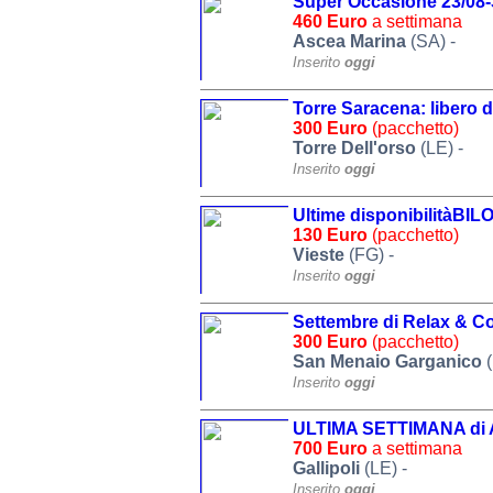
Super Occasione 23/08-3
460 Euro
a settimana
Ascea Marina
(SA) -
Inserito
oggi
Torre Saracena: libero d
300 Euro
(pacchetto)
Torre Dell'orso
(LE) -
Inserito
oggi
Ultime disponibilitàBILO
130 Euro
(pacchetto)
Vieste
(FG) -
Inserito
oggi
Settembre di Relax & C
300 Euro
(pacchetto)
San Menaio Garganico
(
Inserito
oggi
ULTIMA SETTIMANA di Ag
700 Euro
a settimana
Gallipoli
(LE) -
Inserito
oggi