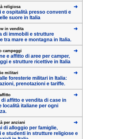
tà religiosa
i e ospitalità presso conventi e
lle suore in Italia
w in vendita
 di immobili e strutture
ve tra mare e montagna in Italia.
o campeggi
e e affitto di aree per camper,
i e strutture ricettive in Italia
ie militari
lle foresterie militari in Italia:
zioni, prenotazioni e tariffe.
ffitto
 di affitto e vendita di case in
 località italiane per ogni
za.
tà per anziani
 di alloggio per famiglie,
 e studenti in strutture religiose e
ziali in Italia