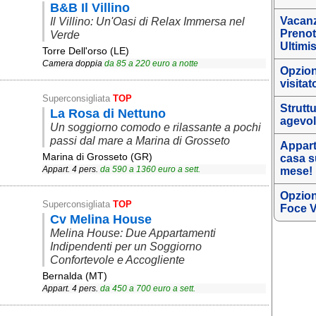
B&B Il Villino
Vacanz
Il Villino: Un'Oasi di Relax Immersa nel
Prenot
Verde
Ultimi
Torre Dell'orso (LE)
Camera doppia
da
85
a
220
euro a notte
Opzioni
visitat
Superconsigliata
TOP
Struttu
La Rosa di Nettuno
agevol
Un soggiorno comodo e rilassante a pochi
passi dal mare a Marina di Grosseto
Appart
Marina di Grosseto (GR)
casa su
Appart. 4 pers.
da
590
a
1360
euro a sett.
mese!
Opzion
Superconsigliata
TOP
Foce 
Cv Melina House
Melina House: Due Appartamenti
Indipendenti per un Soggiorno
Confortevole e Accogliente
Bernalda (MT)
Appart. 4 pers.
da
450
a
700
euro a sett.