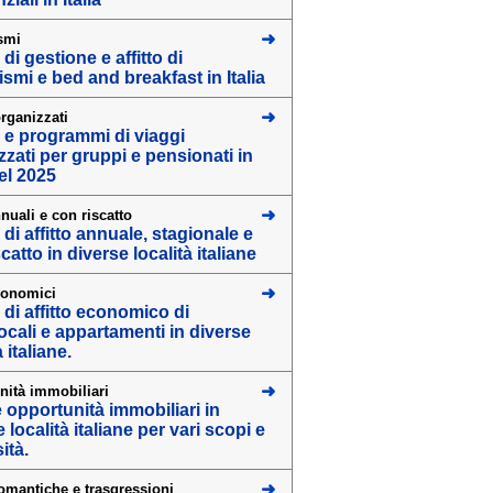
smi
 di gestione e affitto di
ismi e bed and breakfast in Italia
rganizzati
e e programmi di viaggi
zzati per gruppi e pensionati in
nel 2025
annuali e con riscatto
 di affitto annuale, stagionale e
catto in diverse località italiane
economici
 di affitto economico di
cali e appartamenti in diverse
à italiane.
nità immobiliari
 e opportunità immobiliari in
 località italiane per vari scopi e
ità.
omantiche e trasgressioni