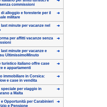
 italiano per affitti turistici e
 senza commissioni
 di alloggio e foresterie per il
ale militare
e last minute per vacanze nel
o
forma per affitti vacanze senza
ssioni
e last minute per vacanze e
 su UltimissimoMinuto
 turistico italiano offre case
e e appartamenti
o immobiliare in Corsica:
ow e case in vendita
 speciale per viaggio in
rano a Malta
i e Opportunità per Carabinieri
vizio e Pensione