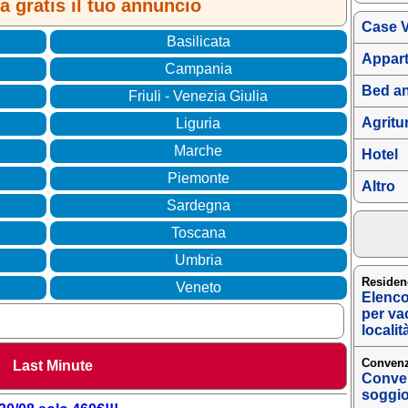
 gratis il tuo annuncio
Case 
Basilicata
Appar
Campania
Bed an
Friuli - Venezia Giulia
Agritu
Liguria
Marche
Hotel
Piemonte
Altro
Sardegna
Toscana
Umbria
Residenc
Veneto
Elenco 
per vac
localit
Convenz
Last Minute
Conven
soggior