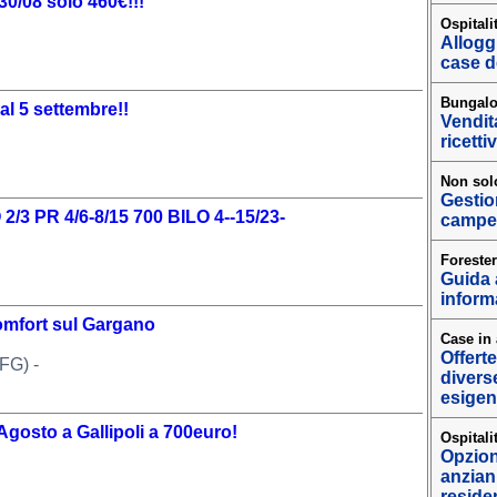
0/08 solo 460€!!!
Ospitali
Allogg
case de
Bungalo
al 5 settembre!!
Vendita
ricetti
Non sol
Gestion
 2/3 PR 4/6-8/15 700 BILO 4--15/23-
campegg
Forester
Guida a
informa
omfort sul Gargano
Case in a
Offerte
FG) -
diverse
esigen
osto a Gallipoli a 700euro!
Ospitali
Opzioni
anziani
residen