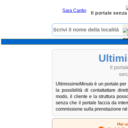
Il portale senza
Ultim
Il port
senz
UltimissimoMinuto è un portale per a
la possibilità di contattattare dire
modo, il cliente e la struttura pos
senza che il portale faccia da int
commissione sulla prenotazione né da
Hai u