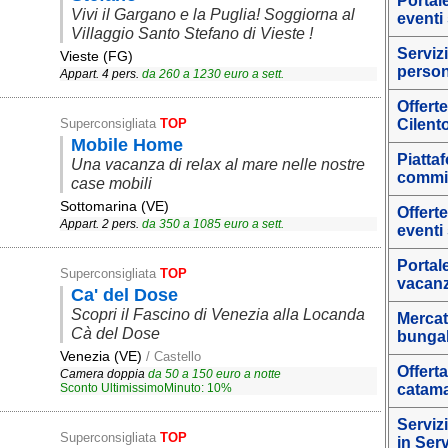
Portale
Vivi il Gargano e la Puglia! Soggiorna al
eventi
Villaggio Santo Stefano di Vieste !
Servizi
Vieste (FG)
person
Appart. 4 pers.
da
260
a
1230
euro a sett.
Offert
Superconsigliata
TOP
Cilent
Mobile Home
Piatta
Una vacanza di relax al mare nelle nostre
commi
case mobili
Sottomarina (VE)
Offert
Appart. 2 pers.
da
350
a
1085
euro a sett.
eventi
Portale
Superconsigliata
TOP
vacanz
Ca' del Dose
Scopri il Fascino di Venezia alla Locanda
Mercat
Cà del Dose
bungal
Venezia (VE)
/ Castello
Offerta
Camera doppia
da
50
a
150
euro a notte
Sconto UltimissimoMinuto: 10%
catama
Serviz
Superconsigliata
TOP
in Ser