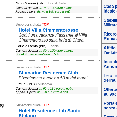
Noto Marina (SR)
/ Lido di Noto
Casa p
Camera doppia
da
45
a
100
euro a notte
ideale
Appart. 3 pers.
da
70
a
180
euro a sett.
Stabil
Superconsigliata
TOP
Militar
Hotel Villa Cimmentorosso
Ricerca
Goditi una vacanza rilassante al Villa
Roma a
Cimmentorosso sulla baia di Citara
Forio d'Ischia (NA)
/ Ischia
Affitt
Camera doppia
da
80
a
100
euro a notte
l'estat
Sconto UltimissimoMinuto: 5%
Incont
Annunc
Superconsigliata
TOP
Blumarine Residence Club
Le ulti
Divertimento e relax a 50 m dal mare!
dell'a
Ostuni (BR)
/ Villanova
Camera doppia
da
65
a
110
euro a notte
Offerte
Appart. 4 pers.
da
550
a
1
euro a sett.
su vac
Portale
Superconsigliata
TOP
senza
Hotel Residence club Santo
Stefano