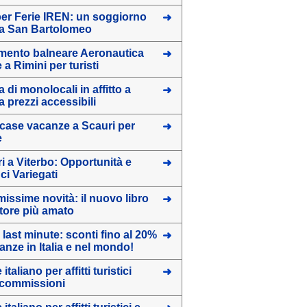
er Ferie IREN: un soggiorno
 a San Bartolomeo
imento balneare Aeronautica
e a Rimini per turisti
 di monolocali in affitto a
 prezzi accessibili
o case vacanze a Scauri per
e
ri a Viterbo: Opportunità e
i Variegati
missime novità: il nuovo libro
utore più amato
 last minute: sconti fino al 20%
anze in Italia e nel mondo!
 italiano per affitti turistici
 commissioni