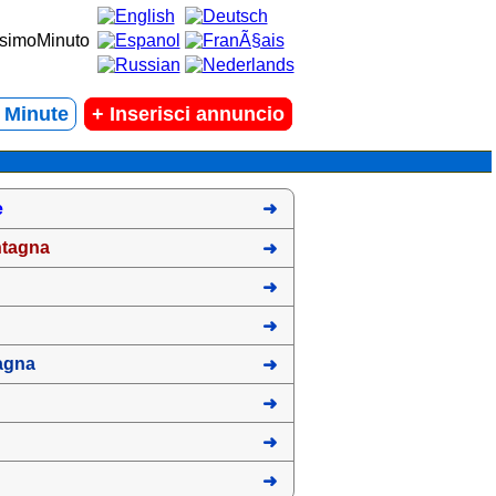
t Minute
+
Inserisci annuncio
e
ntagna
agna