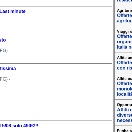
Agrituri
 Last minute
Offerte
agritur
Viaggi o
Offert
sto
organi
Italia 
FG) -
Affitti 
Offerte
con ris
tissima
Affitti 
FG) -
Offerte
monolo
localit
Opportu
Affitti
diverse
necess
5/08 solo 490€!!!
Fughe r