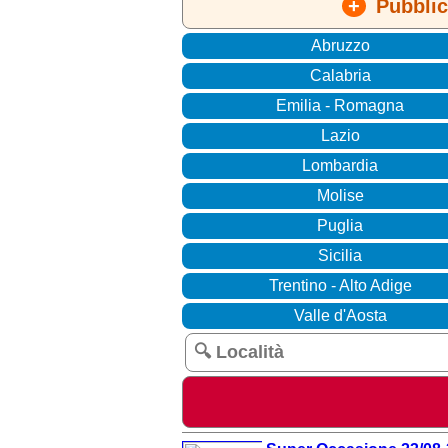
+
Pubblica
Abruzzo
Calabria
Emilia - Romagna
Lazio
Lombardia
Molise
Puglia
Sicilia
Trentino - Alto Adige
Valle d'Aosta