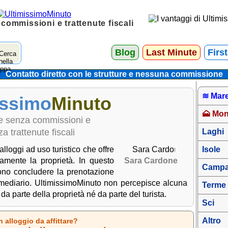
 commissioni e trattenute fiscali
Blog
Last Minute
Firs
Contatto diretto con le strutture e nessuna commissione
≋ Mar
issimo
Minuto
🗻 Mo
ale senza commissioni e
a trattenute fiscali
Laghi
lloggi ad uso turistico che offre
Isole
ttamente la proprietà. In questo
Sara Cardone
Camp
sono concludere la prenotazione
ermediario. UltimissimoMinuto non percepisce alcuna
Terme
 parte della proprietà né da parte del turista.
Sci
Altro
n alloggio da affittare?