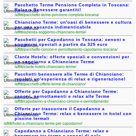
Veneto
(179)
Pacchetto Terme Pensione Completa in Toscana:
Relax e Benessere garantiti!
/affitti/pacchetto-terme-pensione-completa-toscana/
Chianciano Terme: un'oasi di benessere e cultura
per una vacanza indimenticabile
/affitti/azienda-soggiorno-chianciano-terme/
Pacchetti per Capodanno in Toscana: cenoni e
soggiorni speciali a partire da 325 euro
/affitti/pacchetto-cenone-e-pernottamento-capodanno-toscana/
Clante Hotels: offerte speciali e convenzioni per
un soggiorno a Chianciano Terme
/affitti/clante-hotels-chianciano-terme/
Pacchetti benessere alle Terme di Chianciano:
regalati un'esperienza di relax e rigenerazione!
/affitti/pacchetti-offerte-terme-di-chianciano/
Offerte per Capodanno a Chianciano Terme:
cenoni, pernottamenti e relax alle Terme
/affitti/capodanno-a-chianciano-cenone-e-pernottamento/
Offerte per trascorrere il Capodanno a
Chianciano Terme: relax e benessere in hotel con
piscine termali
/affitti/hotel-a-chianciano-terme-per-capodanno/
Capodanno a Chianciano Terme: relax e
benessere tra terme e cenoni di gala