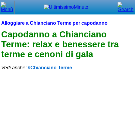
Chiudi
Menù principale
Alloggiare a Chianciano Terme per capodanno
⌂ Home
Capodanno a Chianciano
Terme: relax e benessere tra
🕐 Last Minute
terme e cenoni di gala
🕐 First Minute
Vedi anche:
Chianciano Terme
🔍 Cerca
Trova vicino a te
➕ Inserisci annuncio
Ottenere il CIN
Blog
Eventi e cose da vedere
➕ Segnala evento