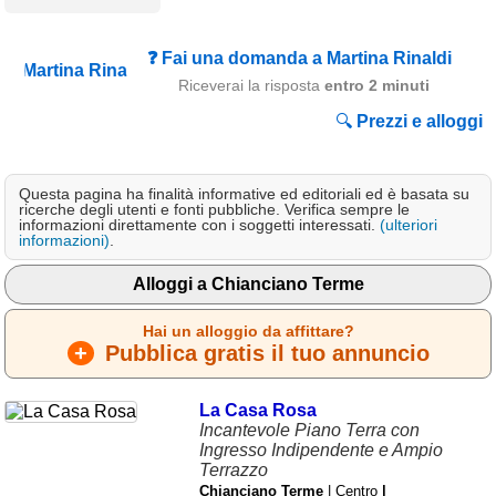
Campagna
Terme
❓ Fai una domanda a Martina Rinaldi
Riceverai la risposta
entro 2 minuti
Sci
🔍
Prezzi e alloggi
Altro
Cerca le offerte per regione
Questa pagina ha finalità informative ed editoriali ed è basata su
ricerche degli utenti e fonti pubbliche. Verifica sempre le
Abruzzo
(214)
informazioni direttamente con i soggetti interessati.
(ulteriori
informazioni)
.
Basilicata
(64)
Alloggi a Chianciano Terme
Calabria
(332)
Hai un alloggio da affittare?
Campania
(364)
+
Pubblica gratis il tuo annuncio
Emilia - Romagna
(227)
La Casa Rosa
Friuli - Venezia Giulia
Incantevole Piano Terra con
(39)
Ingresso Indipendente e Ampio
Terrazzo
Lazio
(318)
Chianciano Terme
| Centro
|