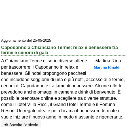
Area riservata
Chi siamo
Blog
Eventi e cose da vedere
Aggiornamento del 25-05-2025
Capodanno a Chianciano Terme: relax e benessere tra
➕ Segnala evento
terme e cenoni di gala
Area riservata
A Chianciano Terme ci sono diverse offerte
per trascorrere il Capodanno in relax e
Martina Rinaldi
Chi siamo
benessere. Gli hotel propongono pacchetti
che includono soggiorni di una o più notti, accesso alle terme,
Ambienti
cenoni di Capodanno e trattamenti benessere. Alcune offerte
≋ Mare
prevedono anche omaggi in camera e drink di benvenuto. È
possibile prenotare online e scegliere tra diverse strutture,
🗻 Montagna
come l'Hotel Villa Ricci, il Grand Hotel Terme e il Fortuna
Resort. Un regalo ideale per chi ama il benessere termale e
Laghi
vuole iniziare il nuovo anno in modo rilassante e rigenerante.
Isole
🔉 Ascolta l'articolo