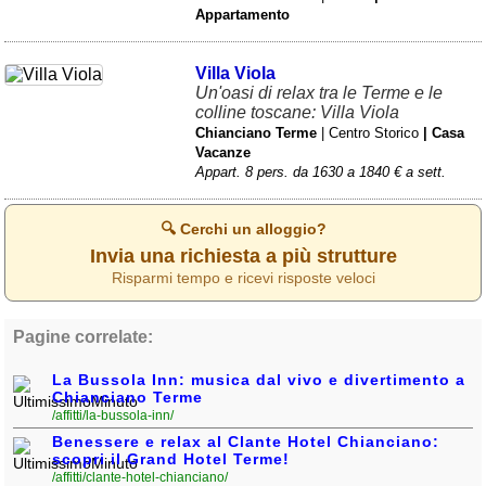
Liguria
(190)
Appartamento
Lombardia
(177)
Villa Viola
Marche
(242)
Un'oasi di relax tra le Terme e le
colline toscane: Villa Viola
Molise
(38)
Chianciano Terme
| Centro Storico
| Casa
Vacanze
Piemonte
(117)
Appart. 8 pers. da 1630 a 1840 € a sett.
Puglia
(786)
🔍 Cerchi un alloggio?
Sardegna
(456)
Invia una richiesta a più strutture
Risparmi tempo e ricevi risposte veloci
Sicilia
(824)
Toscana
(450)
Pagine correlate:
Trentino - Alto Adige
(139)
La Bussola Inn: musica dal vivo e divertimento a
Chianciano Terme
Umbria
(102)
/affitti/la-bussola-inn/
Benessere e relax al Clante Hotel Chianciano:
Valle d'Aosta
(28)
scopri il Grand Hotel Terme!
/affitti/clante-hotel-chianciano/