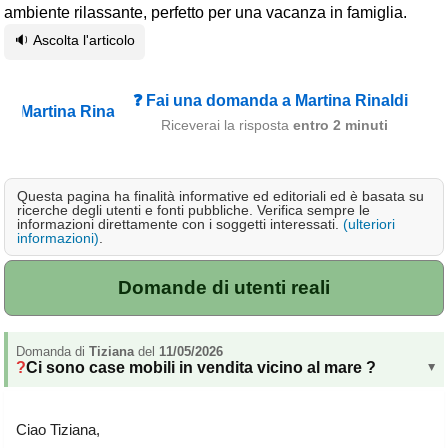
ambiente rilassante, perfetto per una vacanza in famiglia.
Campagna
🔉 Ascolta l'articolo
Terme
Sci
❓ Fai una domanda a Martina Rinaldi
Altro
Riceverai la risposta
entro 2 minuti
Cerca le offerte per regione
Questa pagina ha finalità informative ed editoriali ed è basata su
Abruzzo
(214)
ricerche degli utenti e fonti pubbliche. Verifica sempre le
informazioni direttamente con i soggetti interessati.
(ulteriori
Basilicata
(64)
informazioni)
.
Calabria
(332)
Domande di utenti reali
Campania
(364)
Emilia - Romagna
(227)
Domanda di
Tiziana
del
11/05/2026
Ci sono case mobili in vendita vicino al mare ?
▸
Friuli - Venezia Giulia
(39)
Lazio
(318)
Ciao Tiziana,