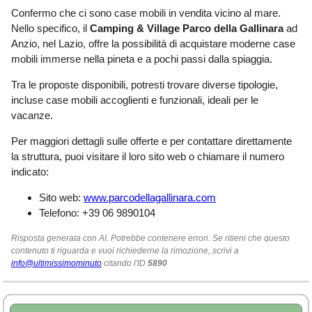
Liguria
(190)
Confermo che ci sono case mobili in vendita vicino al mare.
Nello specifico, il
Camping & Village Parco della Gallinara
ad
Lombardia
(177)
Anzio, nel Lazio, offre la possibilità di acquistare moderne case
mobili immerse nella pineta e a pochi passi dalla spiaggia.
Marche
(242)
Molise
(38)
Tra le proposte disponibili, potresti trovare diverse tipologie,
incluse case mobili accoglienti e funzionali, ideali per le
Piemonte
(117)
vacanze.
Puglia
(786)
Per maggiori dettagli sulle offerte e per contattare direttamente
Sardegna
(456)
la struttura, puoi visitare il loro sito web o chiamare il numero
indicato:
Sicilia
(824)
Sito web:
www.parcodellagallinara.com
Toscana
(450)
Telefono: +39 06 9890104
Trentino - Alto Adige
Risposta generata con AI. Potrebbe contenere errori. Se ritieni che questo
(139)
contenuto ti riguarda e vuoi richiederne la rimozione, scrivi a
info@ultimissimominuto
citando l'ID
5890
Umbria
(102)
Valle d'Aosta
(28)