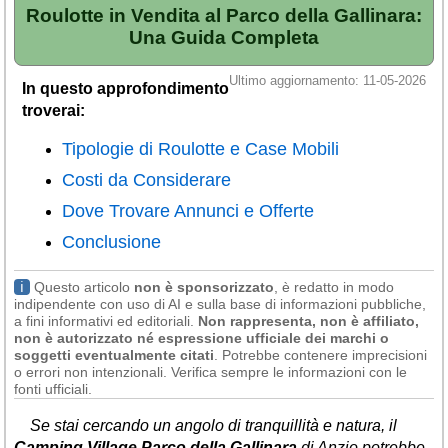
Veneto
(179)
Roulotte in Vendita al Parco della Gallinara:
Una Guida Completa
Ultimo aggiornamento: 11-05-2026
In questo approfondimento
troverai:
Tipologie di Roulotte e Case Mobili
Costi da Considerare
Dove Trovare Annunci e Offerte
Conclusione
ℹ
Questo articolo
non è sponsorizzato
, è redatto in modo
indipendente con uso di AI e sulla base di informazioni pubbliche,
a fini informativi ed editoriali.
Non rappresenta, non è affiliato,
non è autorizzato né espressione ufficiale dei marchi o
soggetti eventualmente citati
. Potrebbe contenere imprecisioni
o errori non intenzionali. Verifica sempre le informazioni con le
fonti ufficiali.
Se stai cercando un angolo di tranquillità e natura, il
Camping Village Parco della Gallinara
di Anzio potrebbe