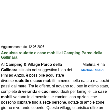
Area riservata
Chi siamo
Blog
Eventi e cose da vedere
➕ Segnala evento
Aggiornamento del 12-05-2026
Area riservata
Acquista roulotte e case mobili al Camping Parco della
Gallinara
Chi siamo
Al
Camping & Village Parco della
Gallinara
, situato nel suggestivo Lido dei
Martina Rinaldi
Ambienti
Pini ad Anzio, è possibile acquistare
≋ Mare
diverse
roulotte
e
case mobili
immerse nella natura e a pochi
passi dal mare. Tra le offerte, si trovano roulotte in ottimo stato,
🗻 Montagna
complete di
veranda
e
cucinino
, ideali per famiglie. Le
case
Laghi
mobili
variano in dimensioni e comfort, con opzioni che
possono ospitare fino a sette persone, dotate di ampie zone
Isole
giorno e verande coperte. Questo villaggio turistico offre un