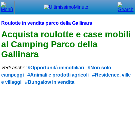
Chiudi
Menù principale
Roulotte in vendita parco della Gallinara
⌂ Home
Acquista roulotte e case mobili
al Camping Parco della
🕐 Last Minute
Gallinara
🕐 First Minute
Vedi anche:
Opportunità immobiliari
Non solo
🔍 Cerca
campeggi
Animali e prodotti agricoli
Residence, ville
Trova vicino a te
e villaggi
Bungalow in vendita
➕ Inserisci annuncio
Ottenere il CIN
Blog
Eventi e cose da vedere
➕ Segnala evento