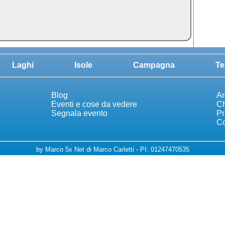
Laghi
Isole
Campagna
Te
Blog
Ar
Eventi e cose da vedere
Ch
Segnala evento
Pr
Co
by Marco 5x Net di Marco Carletti - PI: 01247470535