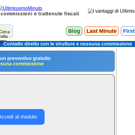
 commissioni e trattenute fiscali
Blog
Last Minute
Firs
Contatto diretto con le strutture e nessuna commissione
 un preventivo gratuito
suna commissione
Accedi al modulo