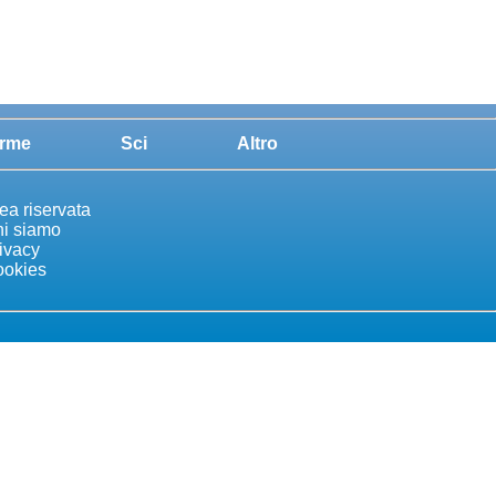
rme
Sci
Altro
ea riservata
i siamo
ivacy
okies