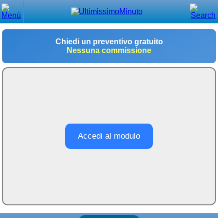
Chiudi
Menù principale
Chiedi un preventivo gratuito
Nessuna commissione
⌂ Home
🕐 Last Minute
🕐 First Minute
🔍 Cerca
Trova vicino a te
Accedi al modulo
➕ Inserisci annuncio
Ottenere il CIN
Blog
Eventi e cose da vedere
➕ Segnala evento