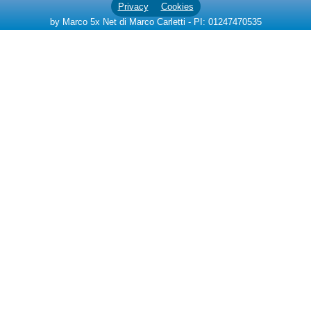
Privacy
Cookies
by Marco 5x Net di Marco Carletti - PI: 01247470535
Area riservata
Chi siamo
Blog
Eventi e cose da vedere
➕ Segnala evento
Area riservata
Chi siamo
Ricerche popolari
Portale italiano per affitti
turistici senza
commissioni
Ambienti