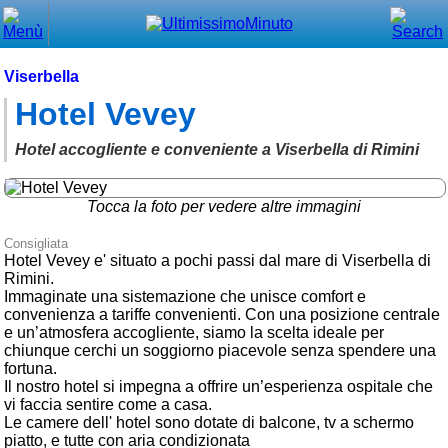
Chiudi
Menù principale
Viserbella
Hotel Vevey
⌂ Home
🕐 Last Minute
Hotel accogliente e conveniente a Viserbella di Rimini
🕐 First Minute
Tocca la foto per vedere altre immagini
🔍 Cerca
Consigliata
Hotel Vevey e' situato a pochi passi dal mare di Viserbella di
Trova vicino a te
Rimini.
Immaginate una sistemazione che unisce comfort e
➕ Inserisci annuncio
convenienza a tariffe convenienti. Con una posizione centrale
e un’atmosfera accogliente, siamo la scelta ideale per
Ottenere il CIN
chiunque cerchi un soggiorno piacevole senza spendere una
fortuna.
Blog
Il nostro hotel si impegna a offrire un’esperienza ospitale che
vi faccia sentire come a casa.
Eventi e cose da vedere
Le camere dell' hotel sono dotate di balcone, tv a schermo
piatto, e tutte con aria condizionata
➕ Segnala evento