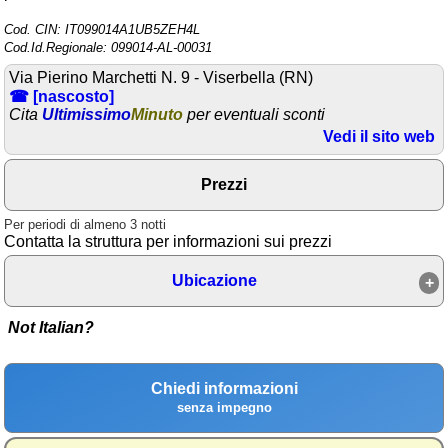
Cod. CIN: IT099014A1UB5ZEH4L
Area riservata
Cod.Id.Regionale: 099014-AL-00031
Chi siamo
Via Pierino Marchetti N. 9 - Viserbella (RN)
☎ [nascosto]
Blog
Cita
Ultimissimo
Minuto
per eventuali sconti
Vedi il sito web
Eventi e cose da vedere
➕ Segnala evento
Prezzi
Area riservata
Per periodi di almeno 3 notti
Contatta la struttura per informazioni sui prezzi
Chi siamo
Ubicazione
Ambienti
≋ Mare
Not Italian?
🗻 Montagna
Chiedi informazioni
Laghi
senza impegno
Isole