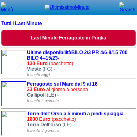
Chiudi
Menù principale
Tutti i Last Minute
⌂ Home
Last Minute Ferragosto in Puglia
🕐 Last Minute
Ultime disponibilitàBILO 2/3 PR 4/6-8/15 700
🕐 First Minute
BILO 4--15/23-
130 Euro
(pacchetto)
Vieste
(FG) -
🔍 Cerca
Inserito
oggi
Trova vicino a te
Ferragosto sul Mare dal 9 al 16
33 Euro
al giorno a persona
➕ Inserisci annuncio
Gallipoli
(LE) -
Inserito 2 giorni fa
Ottenere il CIN
Torre dell' Orso a 5 minuti a piedi spiaggia
Blog
1000 Euro
(pacchetto)
Torre Dell'orso
(LE) -
Eventi e cose da vedere
Inserito 3 giorni fa
➕ Segnala evento