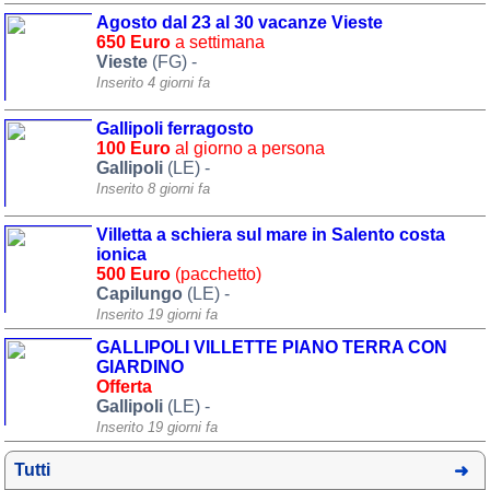
Agosto dal 23 al 30 vacanze Vieste
Area riservata
650 Euro
a settimana
Vieste
(FG) -
Chi siamo
Inserito 4 giorni fa
Blog
Gallipoli ferragosto
100 Euro
al giorno a persona
Eventi e cose da vedere
Gallipoli
(LE) -
➕ Segnala evento
Inserito 8 giorni fa
Area riservata
Villetta a schiera sul mare in Salento costa
ionica
Chi siamo
500 Euro
(pacchetto)
Capilungo
(LE) -
Ambienti
Inserito 19 giorni fa
GALLIPOLI VILLETTE PIANO TERRA CON
≋ Mare
GIARDINO
Offerta
🗻 Montagna
Gallipoli
(LE) -
Inserito 19 giorni fa
Laghi
Isole
Tutti