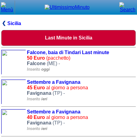
Chiudi
Menù principale
Sicilia
⌂ Home
Last Minute in Sicilia
🕐 Last Minute
Falcone, baia di Tindari Last minute
🕐 First Minute
50 Euro
(pacchetto)
Falcone
(ME) -
Inserito
oggi
🔍 Cerca
Settembre a Favignana
Trova vicino a te
45 Euro
al giorno a persona
Favignana
(TP) -
➕ Inserisci annuncio
Inserito
ieri
Ottenere il CIN
Settembre a Favignana
Blog
40 Euro
al giorno a persona
Favignana
(TP) -
Eventi e cose da vedere
Inserito
ieri
➕ Segnala evento