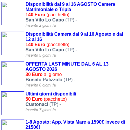
Disponibilità dal 9 al 16 AGOSTO Camera
Matrimoniale o Tripla
Area riservata
140 Euro
(pacchetto)
Chi siamo
San Vito Lo Capo
(TP) -
Inserito 2 giorni fa
Blog
Disponibilitá Camera dal 9 al 16 Agosto e dal
12 al 16
Eventi e cose da vedere
140 Euro
(pacchetto)
San Vito Lo Capo
(TP) -
➕ Segnala evento
Inserito 5 giorni fa
Area riservata
OFFERTA LAST MINUTE DAL 6 AL 13
AGOSTO 2026
Chi siamo
30 Euro
al giorno
Buseto Palizzolo
(TP) -
Ambienti
Inserito 6 giorni fa
≋ Mare
Ultimi giorni disponibili
50 Euro
(pacchetto)
🗻 Montagna
Custonaci
(TP) -
Inserito 7 giorni fa
Laghi
1-8 Agosto: App. Vista Mare a 1590€ invece di
Isole
2150€!