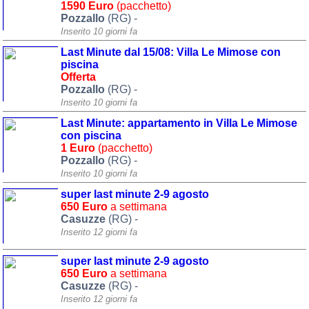
1590 Euro
(pacchetto)
Campagna
Pozzallo
(RG) -
Inserito 10 giorni fa
Terme
Last Minute dal 15/08: Villa Le Mimose con
Sci
piscina
Offerta
Altro
Pozzallo
(RG) -
Inserito 10 giorni fa
Cerca le offerte per regione
Last Minute: appartamento in Villa Le Mimose
con piscina
Abruzzo
(214)
1 Euro
(pacchetto)
Pozzallo
(RG) -
Basilicata
(64)
Inserito 10 giorni fa
Calabria
(332)
super last minute 2-9 agosto
650 Euro
a settimana
Campania
(365)
Casuzze
(RG) -
Inserito 12 giorni fa
Emilia - Romagna
(227)
Friuli - Venezia Giulia
super last minute 2-9 agosto
(39)
650 Euro
a settimana
Casuzze
(RG) -
Lazio
(318)
Inserito 12 giorni fa