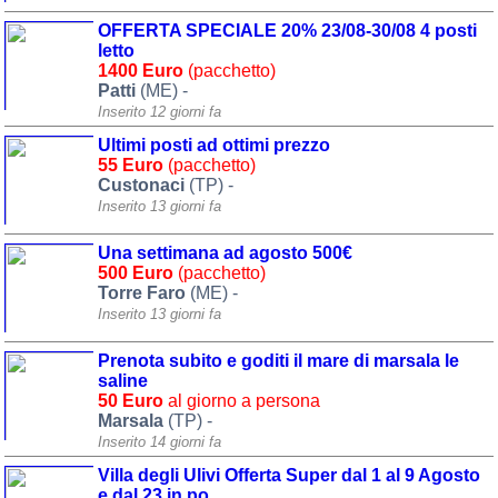
Liguria
(190)
OFFERTA SPECIALE 20% 23/08-30/08 4 posti
letto
Lombardia
(177)
1400 Euro
(pacchetto)
Patti
(ME) -
Marche
(242)
Inserito 12 giorni fa
Molise
(38)
Ultimi posti ad ottimi prezzo
55 Euro
(pacchetto)
Piemonte
(118)
Custonaci
(TP) -
Inserito 13 giorni fa
Puglia
(788)
Sardegna
(457)
Una settimana ad agosto 500€
500 Euro
(pacchetto)
Sicilia
(823)
Torre Faro
(ME) -
Inserito 13 giorni fa
Toscana
(448)
Prenota subito e goditi il mare di marsala le
Trentino - Alto Adige
saline
(139)
50 Euro
al giorno a persona
Marsala
(TP) -
Umbria
(103)
Inserito 14 giorni fa
Valle d'Aosta
(28)
Villa degli Ulivi Offerta Super dal 1 al 9 Agosto
e dal 23 in po