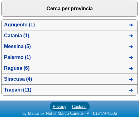
Cerca per provincia
Agrigento (1)
Catania (1)
Messina (5)
Palermo (1)
Ragusa (6)
Siracusa (4)
Trapani (11)
Privacy
Cookies
by Marco 5x Net di Marco Carletti - PI: 01247470535
Cerchi alloggio?
Chiedi un preventivo
senza impegno