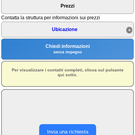
Prezzi
Area riservata
Contatta la struttura per informazioni sui prezzi
Chi siamo
Ubicazione
Blog
Eventi e cose da vedere
Chiedi informazioni
➕ Segnala evento
senza impegno
Area riservata
Per visualizzare i contatti completi, clicca sul pulsante
Chi siamo
qui sotto.
Ambienti
≋ Mare
🗻 Montagna
Laghi
Isole
Invia una richiesta