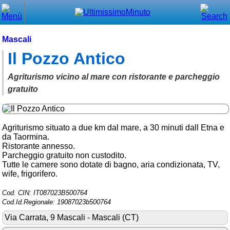
Chiudi
Menù principale
Mascali
Il Pozzo Antico
⌂ Home
🕐 Last Minute
Agriturismo vicino al mare con ristorante e parcheggio
gratuito
🕐 First Minute
🔍 Cerca
Agriturismo situato a due km dal mare, a 30 minuti dall Etna e
da Taormina.
Trova vicino a te
Ristorante annesso.
Parcheggio gratuito non custodito.
➕ Inserisci annuncio
Tutte le camere sono dotate di bagno, aria condizionata, TV,
wife, frigorifero.
Ottenere il CIN
Cod. CIN: IT087023B500764
Blog
Cod.Id.Regionale: 19087023b500764
Eventi e cose da vedere
Via Carrata, 9 Mascali - Mascali (CT)
➕ Segnala evento