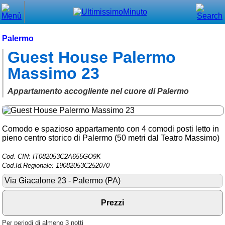
Chiudi
Menù principale
Palermo
Guest House Palermo
⌂ Home
Massimo 23
🕐 Last Minute
Appartamento accogliente nel cuore di Palermo
🕐 First Minute
🔍 Cerca
Comodo e spazioso appartamento con 4 comodi posti letto in
Trova vicino a te
pieno centro storico di Palermo (50 metri dal Teatro Massimo)
➕ Inserisci annuncio
Cod. CIN: IT082053C2A655GO9K
Cod.Id.Regionale: 19082053C252070
Ottenere il CIN
Via Giacalone 23 - Palermo (PA)
Blog
Prezzi
Eventi e cose da vedere
Per periodi di almeno 3 notti
➕ Segnala evento