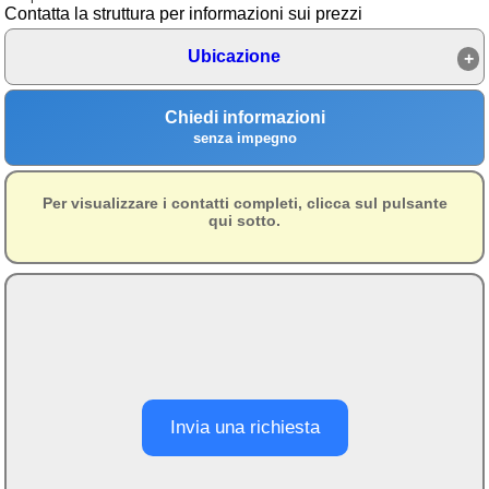
Contatta la struttura per informazioni sui prezzi
Area riservata
Ubicazione
Chi siamo
Blog
Chiedi informazioni
senza impegno
Eventi e cose da vedere
➕ Segnala evento
Per visualizzare i contatti completi, clicca sul pulsante
qui sotto.
Area riservata
Chi siamo
Ambienti
≋ Mare
🗻 Montagna
Invia una richiesta
Laghi
Isole