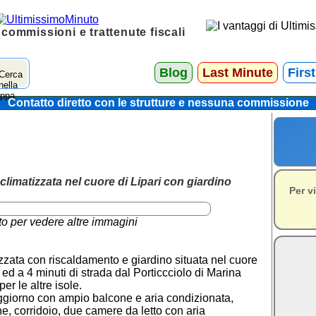
 commissioni e trattenute fiscali
Blog
Last Minute
Firs
Contatto diretto con le strutture e nessuna commissione
climatizzata nel cuore di Lipari con giardino
Per v
to per vedere altre immagini
izzata con riscaldamento e giardino situata nel cuore
 ed a 4 minuti di strada dal Porticcciolo di Marina
er le altre isole.
oggiorno con ampio balcone e aria condizionata,
, corridoio, due camere da letto con aria