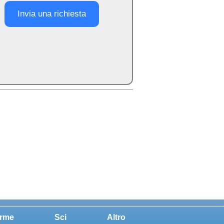
Invia una richiesta
rme
Sci
Altro