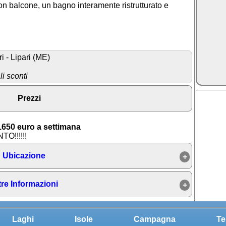
on balcone, un bagno interamente ristrutturato e
i - Lipari (ME)
i sconti
Prezzi
650 euro a settimana
O!!!!!!
Ubicazione
tre Informazioni
Laghi
Isole
Campagna
Te