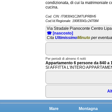
condizionata, di cui la matrimoniale c
cucina.
Cod. CIN: IT083041C2MTUPRBH5
Cod.Id.Regionale: 19083041c247084
Via Stradale Pianoconte Centro Lipar
☎ [nascosto]
Cita
Ultimissimo
Minuto
per eventual
Per periodi di almeno 4 notti
Appartamento 6 persone da 840 a 1
SI AFFITTA L'INTERO APPARTAMENT
Al
Mare
Montagna