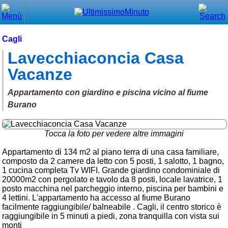
Chiudi
Menù principale
Cagli
Lavecchiaconcia Casa
⌂ Home
Vacanze
🕐 Last Minute
Appartamento con giardino e piscina vicino al fiume
🕐 First Minute
Burano
🔍 Cerca
Tocca la foto per vedere altre immagini
Trova vicino a te
Appartamento di 134 m2 al piano terra di una casa familiare,
➕ Inserisci annuncio
composto da 2 camere da letto con 5 posti, 1 salotto, 1 bagno,
1 cucina completa Tv WIFI. Grande giardino condominiale di
Ottenere il CIN
20000m2 con pergolato e tavolo da 8 posti, locale lavatrice, 1
posto macchina nel parcheggio interno, piscina per bambini e
Blog
4 lettini. L'appartamento ha accesso al fiume Burano
facilmente raggiungibile/ balneabile . Cagli, il centro storico è
Eventi e cose da vedere
raggiungibile in 5 minuti a piedi, zona tranquilla con vista sui
monti
➕ Segnala evento