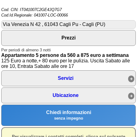
Cod. CIN: IT041007C2GE4JQ7G7
Area riservata
Cod.Id.Regionale: 041007-LOC-00066
Chi siamo
Via Venezia N 42 , 61043 Cagli Pu - Cagli (PU)
Blog
Prezzi
Eventi e cose da vedere
Per periodi di almeno 3 notti
➕ Segnala evento
Appartamento 5 persone da 560 a 875 euro a settimana
125 Euro a notte,+ 80 euro per le pulizia. Uscita Sabato alle
Area riservata
ore 10, Entrata Sabato alle ore 17
Chi siamo
Servizi
Ambienti
Ubicazione
≋ Mare
🗻 Montagna
Chiedi informazioni
senza impegno
Laghi
Isole
Per visualizzare i contatti completi, clicca sul pulsante