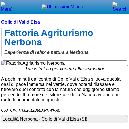
Chiudi
Menù principale
Colle di Val d'Elsa
Fattoria Agriturismo
⌂ Home
Nerbona
🕐 Last Minute
Esperienza di relax e natura a Nerbona
🕐 First Minute
🔍 Cerca
Tocca la foto per vedere altre immagini
Trova vicino a te
A pochi minuti dal centro di Colle Val d'Elsa si trova questa
oasi di pace immersa nel verde, dove potersi rilassare e
➕ Inserisci annuncio
ritrovare quel contatto con la natura che oggigiorno stiamo
perdendo. Il rumore del silenzio e della Natura avranno un
Ottenere il CIN
ruolo fondamentale in questo.
Blog
Cod. CIN: IT052012B5BXRHWPRU
Eventi e cose da vedere
Località Nerbona - Colle di Val d'Elsa (SI)
➕ Segnala evento