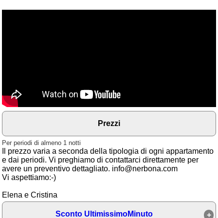
Area riservata
Chi siamo
Blog
Eventi e cose da vedere
➕ Segnala evento
Area riservata
Chi siamo
Prezzi
Ambienti
Per periodi di almeno 1 notti
Il prezzo varia a seconda della tipologia di ogni appartamento
≋ Mare
e dai periodi. Vi preghiamo di contattarci direttamente per
avere un preventivo dettagliato. info@nerbona.com
🗻 Montagna
Vi aspettiamo:-)
Laghi
Elena e Cristina
Isole
Sconto UltimissimoMinuto