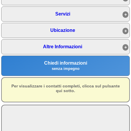
Campagna
Servizi
Terme
Sci
Ubicazione
Altro
Altre Informazioni
Cerca le offerte per regione
Abruzzo
(212)
Chiedi informazioni
Basilicata
(65)
senza impegno
Calabria
(329)
Per visualizzare i contatti completi, clicca sul pulsante
Campania
(364)
qui sotto.
Emilia - Romagna
(228)
Friuli - Venezia Giulia
(39)
Lazio
(317)