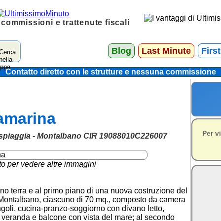
 commissioni e trattenute fiscali
Blog
Last Minute
Firs
Contatto diretto con le strutture e nessuna commissione
amarina
Per v
a spiaggia - Montalbano CIR 19088010C226007
to per vedere altre immagini
no terra e al primo piano di una nuova costruzione del
di Montalbano, ciascuno di 70 mq., composto da camera
ngoli, cucina-pranzo-soggiorno con divano letto,
 veranda e balcone con vista del mare; al secondo