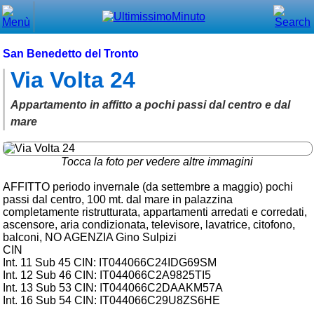
Chiudi
Menù principale
San Benedetto del Tronto
Via Volta 24
⌂ Home
🕐 Last Minute
Appartamento in affitto a pochi passi dal centro e dal
mare
🕐 First Minute
🔍 Cerca
Tocca la foto per vedere altre immagini
AFFITTO periodo invernale (da settembre a maggio) pochi
Trova vicino a te
passi dal centro, 100 mt. dal mare in palazzina
completamente ristrutturata, appartamenti arredati e corredati,
➕ Inserisci annuncio
ascensore, aria condizionata, televisore, lavatrice, citofono,
balconi, NO AGENZIA Gino Sulpizi
Ottenere il CIN
CIN
Int. 11 Sub 45 CIN: IT044066C24IDG69SM
Blog
Int. 12 Sub 46 CIN: IT044066C2A9825TI5
Int. 13 Sub 53 CIN: IT044066C2DAAKM57A
Eventi e cose da vedere
Int. 16 Sub 54 CIN: IT044066C29U8ZS6HE
➕ Segnala evento