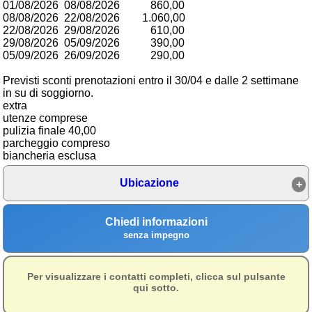
01/08/2026 08/08/2026 860,00
Campagna
08/08/2026 22/08/2026 1.060,00
22/08/2026 29/08/2026 610,00
Terme
29/08/2026 05/09/2026 390,00
05/09/2026 26/09/2026 290,00
Sci
Previsti sconti prenotazioni entro il 30/04 e dalle 2 settimane
Altro
in su di soggiorno.
extra
Cerca le offerte per regione
utenze comprese
pulizia finale 40,00
Abruzzo
(214)
parcheggio compreso
biancheria esclusa
Basilicata
(64)
Ubicazione
Calabria
(331)
Campania
(364)
Chiedi informazioni
senza impegno
Emilia - Romagna
(227)
Friuli - Venezia Giulia
(39)
Per visualizzare i contatti completi, clicca sul pulsante
qui sotto.
Lazio
(317)