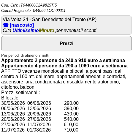
Cod. CIN: IT044066C2A9825TI5
Area riservata
Cod.Id.Regionale: 044066-LOC-00311
Via Volta 24 - San Benedetto del Tronto (AP)
Chi siamo
☎ [nascosto]
Cita
Ultimissimo
Minuto
per eventuali sconti
Blog
Eventi e cose da vedere
Prezzi
➕ Segnala evento
Per periodi di almeno 7 notti
Appartamento 2 persone da 240 a 910 euro a settimana
Area riservata
Appartamento 4 persone da 290 a 1060 euro a settimana
AFFITTO vacanze monolocali e bilocali a pochi passi dal
Chi siamo
centro a 100 mt. dal mare, appartamenti arredati e corredati,
ascensore, aria condizionata e riscaldamento autonomo,
Ambienti
citofono, balconi
Prezzi settimanali:
≋ Mare
Bilocale
30/05/2026 06/06/2026 290,00
🗻 Montagna
06/06/2026 13/06/2026 390,00
13/06/2026 20/06/2026 430,00
Laghi
20/06/2026 27/06/2026 540,00
27/06/2026 11/07/2026 610,00
Isole
11/07/2026 01/08/2026 710,00