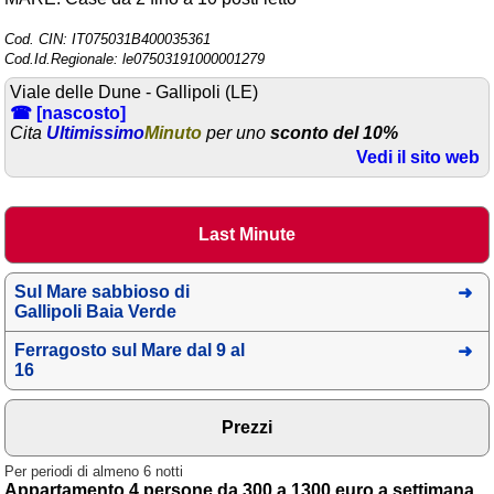
Area riservata
Cod. CIN: IT075031B400035361
Cod.Id.Regionale: le07503191000001279
Chi siamo
Viale delle Dune - Gallipoli (LE)
☎ [nascosto]
Blog
Cita
Ultimissimo
Minuto
per uno
sconto del 10%
Eventi e cose da vedere
Vedi il sito web
➕ Segnala evento
Area riservata
Last Minute
Chi siamo
Sul Mare sabbioso di
Gallipoli Baia Verde
Ricerche popolari
Ferragosto sul Mare dal 9 al
16
Opzioni di affitto
panoramico a Miliscola
per soggiorni
Prezzi
Crescita dell'affitto con
Per periodi di almeno 6 notti
riscatto in Toscana per
Appartamento 4 persone da 300 a 1300 euro a settimana