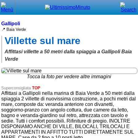
Chiudi
Menù principale
Gallipoli
📍 Baia Verde
⌂ Home
Villette sul mare
🕐 Last Minute
Affittasi villette a 50 metri dalla spiaggia a Gallipoli Baia
🕐 First Minute
Verde
🔍 Cerca
Tocca la foto per vedere altre immagini
Trova vicino a te
Superconsigliata
TOP
Affittasi a Gallipoli nella marina di Baia Verde a 50 metri dalla
➕ Inserisci annuncio
spiaggia 2 villette di nuovissima costruzione, a pochi metri dal
mare, composte da: veranda anteriore con divanetti,
Ottenere il CIN
soggiorno-pranzo con angolo cottura, due camere da letto,
bagno e veranda-giardino sul retro, attrezzata con tavolo e
Blog
sedie. Tutti i comfort possibili. Rifiniture di pregio. INOLTRE
DISPONIAMO ANCHE DI VILLE, BILOCALI, TRILOCALI E
Eventi e cose da vedere
APPARTAMENTI IN AFFITTO TUTTI DIRETTAMENTE SUL
MARE. Case da 2 fino a 10 posti letto
➕ Segnala evento