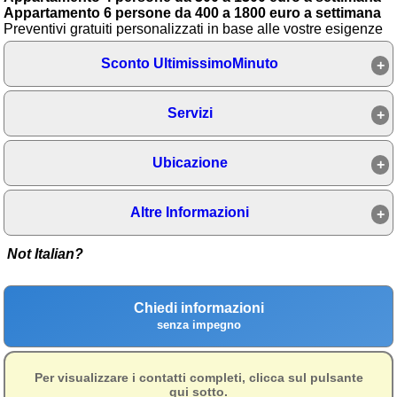
immobili
Appartamento 6 persone da 400 a 1800 euro a settimana
Preventivi gratuiti personalizzati in base alle vostre esigenze
Ambienti
Sconto UltimissimoMinuto
≋ Mare
🗻 Montagna
Servizi
Laghi
Ubicazione
Isole
Campagna
Altre Informazioni
Terme
Not Italian?
Sci
Altro
Chiedi informazioni
senza impegno
Cerca le offerte per regione
Abruzzo
(214)
Per visualizzare i contatti completi, clicca sul pulsante
qui sotto.
Basilicata
(64)