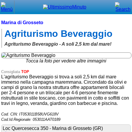
Chiudi
Menù principale
Marina di Grosseto
Agriturismo Beveraggio
⌂ Home
🕐 Last Minute
Agriturismo Beveraggio - A soli 2,5 km dal mare!
🕐 First Minute
Tocca la foto per vedere altre immagini
🔍 Cerca
Consigliata
TOP
L'agriturismo Beveraggio si trova a soli 2,5 km dal mare
Trova vicino a te
immerso nella campagna maremmana. Circondato da olivi e
campi di grano la nostra struttura offre appartamenti bilocali
➕ Inserisci annuncio
per 2-4 persone e un trilocale per 4-6 persone finemente
ristrutturati in stile toscano, con pavimenti in cotto e soffitti con
Ottenere il CIN
travi in legno, veranda, giardino con barbecue e piscina.
Blog
Cod. CIN: IT053011B58UVG618V
Cod.Id.Regionale: 053011AAT0189
Eventi e cose da vedere
Loc Quercesecca 350 - Marina di Grosseto (GR)
➕ Segnala evento