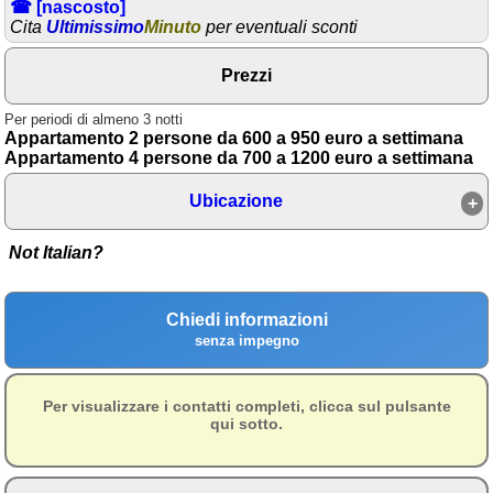
☎ [nascosto]
Cita
Ultimissimo
Minuto
per eventuali sconti
Area riservata
Chi siamo
Prezzi
Blog
Per periodi di almeno 3 notti
Appartamento 2 persone da 600 a 950 euro a settimana
Eventi e cose da vedere
Appartamento 4 persone da 700 a 1200 euro a settimana
➕ Segnala evento
Ubicazione
Area riservata
Not Italian?
Chi siamo
Ambienti
Chiedi informazioni
senza impegno
≋ Mare
🗻 Montagna
Per visualizzare i contatti completi, clicca sul pulsante
qui sotto.
Laghi
Isole