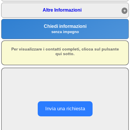
Campagna
Altre Informazioni
Terme
Sci
Chiedi informazioni
senza impegno
Altro
Cerca le offerte per regione
Per visualizzare i contatti completi, clicca sul pulsante
qui sotto.
Abruzzo
(212)
Basilicata
(65)
Calabria
(329)
Campania
(364)
Emilia - Romagna
(228)
Invia una richiesta
Friuli - Venezia Giulia
(39)
Lazio
(317)