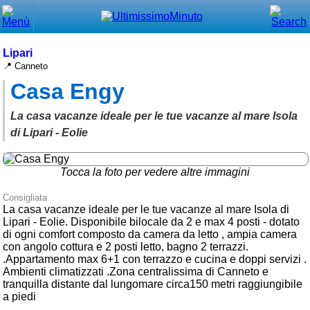
Chiudi
Menù principale
Lipari
📍 Canneto
⌂ Home
Casa Engy
🕐 Last Minute
La casa vacanze ideale per le tue vacanze al mare Isola
🕐 First Minute
di Lipari - Eolie
🔍 Cerca
Tocca la foto per vedere altre immagini
Trova vicino a te
Consigliata
La casa vacanze ideale per le tue vacanze al mare Isola di
➕ Inserisci annuncio
Lipari - Eolie. Disponibile bilocale da 2 e max 4 posti - dotato
di ogni comfort composto da camera da letto , ampia camera
Ottenere il CIN
con angolo cottura e 2 posti letto, bagno 2 terrazzi.
.Appartamento max 6+1 con terrazzo e cucina e doppi servizi .
Blog
Ambienti climatizzati .Zona centralissima di Canneto e
tranquilla distante dal lungomare circa150 metri raggiungibile
Eventi e cose da vedere
a piedi
➕ Segnala evento