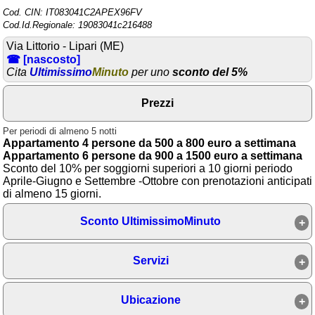
Cod. CIN: IT083041C2APEX96FV
Area riservata
Cod.Id.Regionale: 19083041c216488
Via Littorio - Lipari (ME)
Chi siamo
☎ [nascosto]
Cita
Ultimissimo
Minuto
per uno
sconto del 5%
Blog
Eventi e cose da vedere
Prezzi
➕ Segnala evento
Per periodi di almeno 5 notti
Appartamento 4 persone da 500 a 800 euro a settimana
Area riservata
Appartamento 6 persone da 900 a 1500 euro a settimana
Sconto del 10% per soggiorni superiori a 10 giorni periodo
Chi siamo
Aprile-Giugno e Settembre -Ottobre con prenotazioni anticipati
di almeno 15 giorni.
Ambienti
Sconto UltimissimoMinuto
≋ Mare
🗻 Montagna
Servizi
Laghi
Ubicazione
Isole