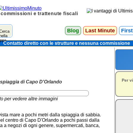
 commissioni e trattenute fiscali
Blog
Last Minute
Firs
Contatto diretto con le strutture e nessuna commissione
Per v
 spiaggia di Capo D'Orlando
to per vedere altre immagini
sta mare a pochi metri dalla spiaggia di sabbia.
el centro di Capo D'Orlando a pochi passi dalla
na a negozi di ogni genere, supermercati, banca,