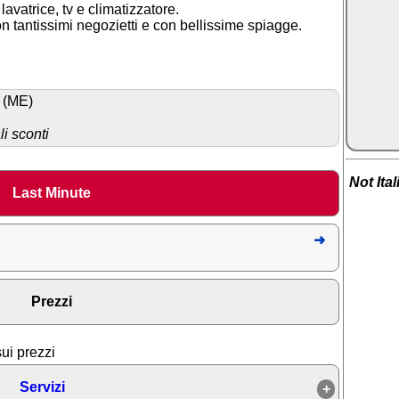
lavatrice, tv e climatizzatore.
n tantissimi negozietti e con bellissime spiagge.
o (ME)
i sconti
Not Ita
Last Minute
Prezzi
sui prezzi
Servizi